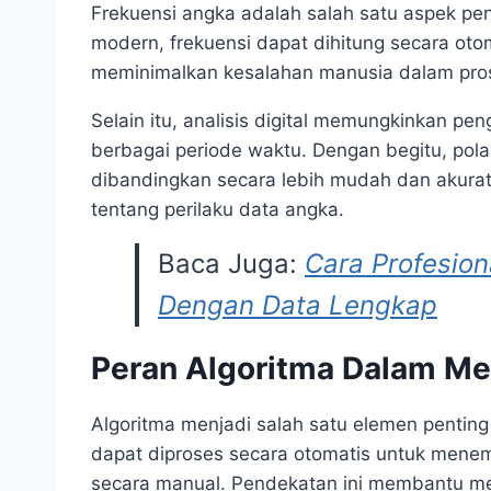
Frekuensi angka adalah salah satu aspek pen
modern, frekuensi dapat dihitung secara oto
meminimalkan kesalahan manusia dalam pros
Selain itu, analisis digital memungkinkan p
berbagai periode waktu. Dengan begitu, pol
dibandingkan secara lebih mudah dan akurat
tentang perilaku data angka.
Baca Juga:
Cara Profesion
Dengan Data Lengkap
Peran Algoritma Dalam M
Algoritma menjadi salah satu elemen penting
dapat diproses secara otomatis untuk menemu
secara manual. Pendekatan ini membantu mem