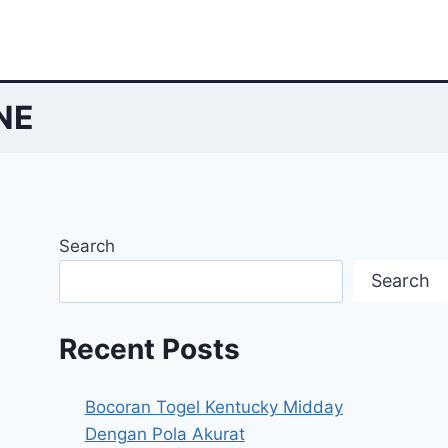
NE
Search
Search
Recent Posts
Bocoran Togel Kentucky Midday
Dengan Pola Akurat