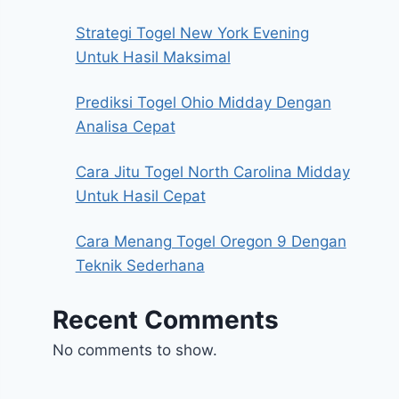
Strategi Togel New York Evening
Untuk Hasil Maksimal
Prediksi Togel Ohio Midday Dengan
Analisa Cepat
Cara Jitu Togel North Carolina Midday
Untuk Hasil Cepat
Cara Menang Togel Oregon 9 Dengan
Teknik Sederhana
Recent Comments
No comments to show.