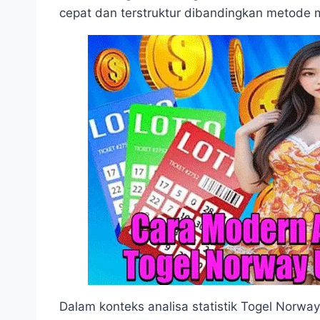
cepat dan terstruktur dibandingkan metode 
Dalam konteks analisa statistik Togel Norwa