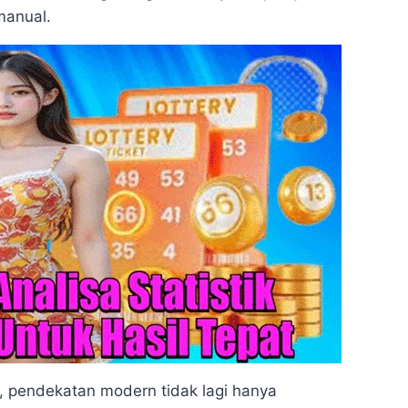
manual.
y, pendekatan modern tidak lagi hanya