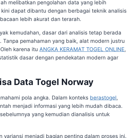
ah melibatkan pengolahan data yang lebih
ini dapat dibantu dengan berbagai teknik analisis
acaan lebih akurat dan terarah.
ak kemudahan, dasar dari analisis tetap berada
 Tanpa pemahaman yang baik, alat modern justru
 Oleh karena itu
ANGKA KERAMAT TOGEL ONLINE
,
atistik dasar dengan pendekatan modern agar
lisa Data Togel Norway
emahami pola angka. Dalam konteks
berastogel
,
ntah menjadi informasi yang lebih mudah dibaca.
e sebelumnya yang kemudian dianalisis untuk
an variansi menjadi bagian penting dalam proses ini.