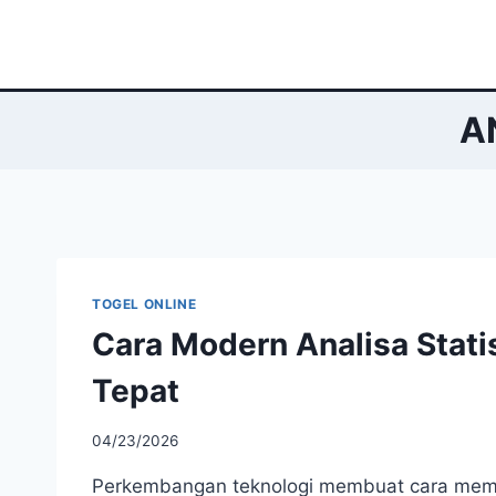
Skip
to
content
A
TOGEL ONLINE
Cara Modern Analisa Stati
Tepat
04/23/2026
Perkembangan teknologi membuat cara memb