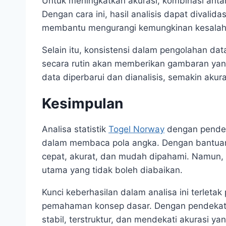
Untuk meningkatkan akurasi, kombinasi anta
Dengan cara ini, hasil analisis dapat divalid
membantu mengurangi kemungkinan kesalahan
Selain itu, konsistensi dalam pengolahan dat
secara rutin akan memberikan gambaran yang 
data diperbarui dan dianalisis, semakin akura
Kesimpulan
Analisa statistik
Togel Norway
dengan pende
dalam membaca pola angka. Dengan bantuan 
cepat, akurat, dan mudah dipahami. Namun, 
utama yang tidak boleh diabaikan.
Kunci keberhasilan dalam analisa ini terlet
pemahaman konsep dasar. Dengan pendekatan 
stabil, terstruktur, dan mendekati akurasi