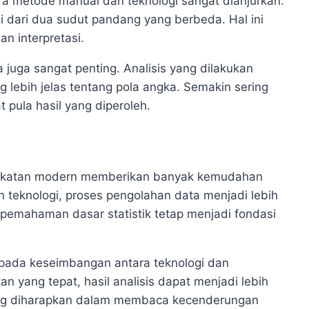
ra metode manual dan teknologi sangat dianjurkan.
asi dari dua sudut pandang yang berbeda. Hal ini
 interpretasi.
a juga sangat penting. Analisis yang dilakukan
lebih jelas tentang pola angka. Semakin sering
t pula hasil yang diperoleh.
katan modern memberikan banyak kemudahan
teknologi, proses pengolahan data menjadi lebih
pemahaman dasar statistik tetap menjadi fondasi
ak pada keseimbangan antara teknologi dan
yang tepat, hasil analisis dapat menjadi lebih
 yang diharapkan dalam membaca kecenderungan