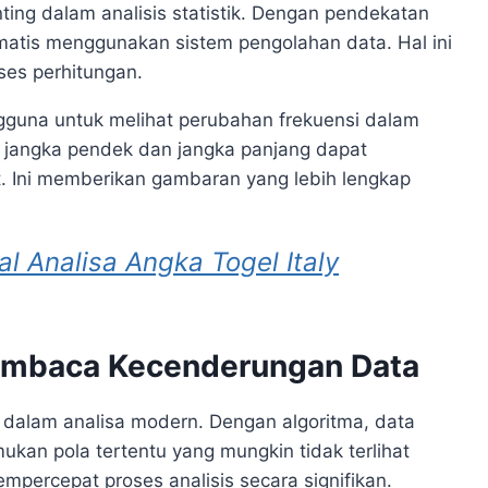
ting dalam analisis statistik. Dengan pendekatan
matis menggunakan sistem pengolahan data. Hal ini
es perhitungan.
engguna untuk melihat perubahan frekuensi dalam
a jangka pendek dan jangka panjang dapat
. Ini memberikan gambaran yang lebih lengkap
al Analisa Angka Togel Italy
embaca Kecenderungan Data
 dalam analisa modern. Dengan algoritma, data
kan pola tertentu yang mungkin tidak terlihat
percepat proses analisis secara signifikan.