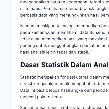
mengandalkan catatan sederhana, tetapi sud
sistematis. Pemahaman terhadap pola angka k
berbasis data yang memungkinkan hasil pemb
Namun, meskipun teknologi memberikan bany
pada kemampuan memahami data itu sendiri.
tidak akan memberikan hasil yang maksimal.
penting untuk menggabungkan pemahaman st
hasil analisis lebih tepat dan stabil.
Dasar Statistik Dalam Ana
Statistik merupakan fondasi utama dalam m
statistik digunakan untuk mengubah data me
Data ini bisa berupa hasil angka dari period
mencari pola tertentu.
Konsep dasar seperti rata-rata, distribusi, d