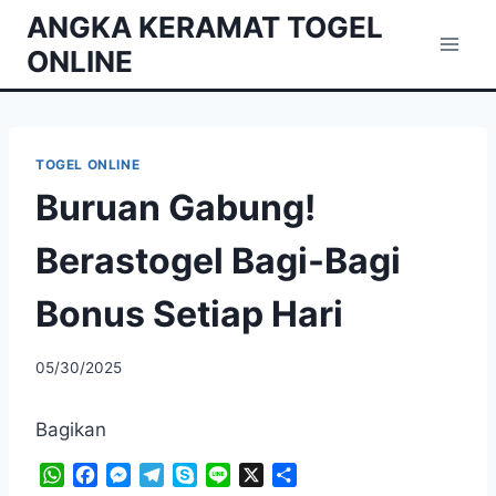
Skip
ANGKA KERAMAT TOGEL
to
ONLINE
content
TOGEL ONLINE
Buruan Gabung!
Berastogel Bagi-Bagi
Bonus Setiap Hari
05/30/2025
Bagikan
W
F
M
T
S
L
X
S