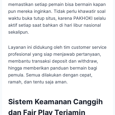
memastikan setiap pemain bisa bermain kapan
pun mereka inginkan. Tidak perlu khawatir soal
waktu buka tutup situs, karena PAKHOKI selalu
aktif setiap saat bahkan di hari libur nasional
sekalipun.
Layanan ini didukung oleh tim customer service
profesional yang siap menjawab pertanyaan,
membantu transaksi deposit dan withdraw,
hingga memberikan panduan bermain bagi
pemula. Semua dilakukan dengan cepat,
ramah, dan tentu saja aman.
Sistem Keamanan Canggih
dan Fair Play Terjamin