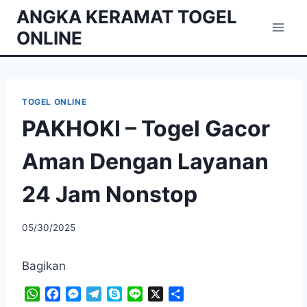
Skip
ANGKA KERAMAT TOGEL
to
ONLINE
content
TOGEL ONLINE
PAKHOKI – Togel Gacor
Aman Dengan Layanan
24 Jam Nonstop
05/30/2025
Bagikan
W
F
M
T
S
L
X
S