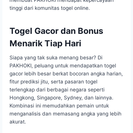
membuat PAKHOKI mendapat kepercayaan
tinggi dari komunitas togel online.
Togel Gacor dan Bonus
Menarik Tiap Hari
Siapa yang tak suka menang besar? Di
PAKHOKI, peluang untuk mendapatkan togel
gacor lebih besar berkat bocoran angka harian,
fitur prediksi jitu, serta pasaran togel
terlengkap dari berbagai negara seperti
Hongkong, Singapore, Sydney, dan lainnya.
Kombinasi ini memudahkan pemain untuk
menganalisis dan memasang angka yang lebih
akurat.