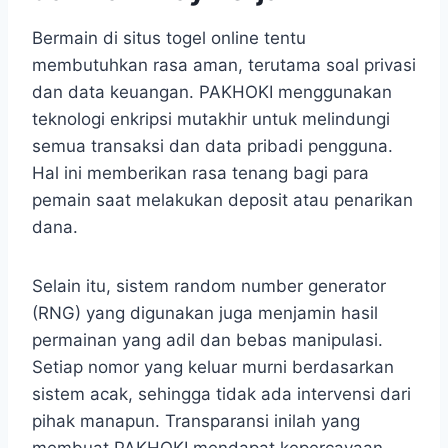
Bermain di situs togel online tentu
membutuhkan rasa aman, terutama soal privasi
dan data keuangan. PAKHOKI menggunakan
teknologi enkripsi mutakhir untuk melindungi
semua transaksi dan data pribadi pengguna.
Hal ini memberikan rasa tenang bagi para
pemain saat melakukan deposit atau penarikan
dana.
Selain itu, sistem random number generator
(RNG) yang digunakan juga menjamin hasil
permainan yang adil dan bebas manipulasi.
Setiap nomor yang keluar murni berdasarkan
sistem acak, sehingga tidak ada intervensi dari
pihak manapun. Transparansi inilah yang