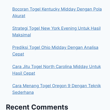
Bocoran Togel Kentucky Midday Dengan Pola
Akurat
Strategi Togel New York Evening Untuk Hasil
Maksimal
Prediksi Togel Ohio Midday Dengan Analisa
Cepat
Cara Jitu Togel North Carolina Midday Untuk
Hasil Cepat
Cara Menang Togel Oregon 9 Dengan Teknik
Sederhana
Recent Comments