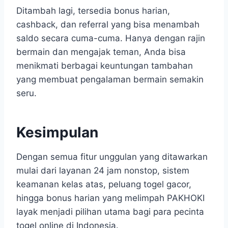
Ditambah lagi, tersedia bonus harian,
cashback, dan referral yang bisa menambah
saldo secara cuma-cuma. Hanya dengan rajin
bermain dan mengajak teman, Anda bisa
menikmati berbagai keuntungan tambahan
yang membuat pengalaman bermain semakin
seru.
Kesimpulan
Dengan semua fitur unggulan yang ditawarkan
mulai dari layanan 24 jam nonstop, sistem
keamanan kelas atas, peluang togel gacor,
hingga bonus harian yang melimpah PAKHOKI
layak menjadi pilihan utama bagi para pecinta
togel online di Indonesia.