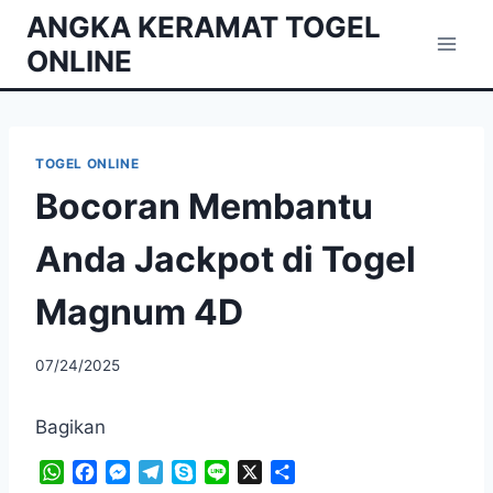
Skip
ANGKA KERAMAT TOGEL
to
ONLINE
content
TOGEL ONLINE
Bocoran Membantu
Anda Jackpot di Togel
Magnum 4D
07/24/2025
Bagikan
W
F
M
T
S
L
X
S