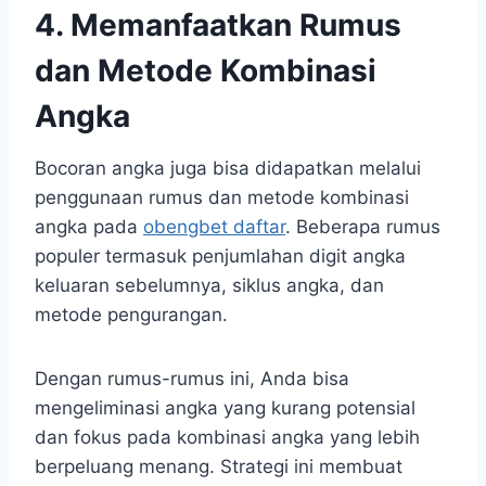
4. Memanfaatkan Rumus
dan Metode Kombinasi
Angka
Bocoran angka juga bisa didapatkan melalui
penggunaan rumus dan metode kombinasi
angka pada
obengbet daftar
. Beberapa rumus
populer termasuk penjumlahan digit angka
keluaran sebelumnya, siklus angka, dan
metode pengurangan.
Dengan rumus-rumus ini, Anda bisa
mengeliminasi angka yang kurang potensial
dan fokus pada kombinasi angka yang lebih
berpeluang menang. Strategi ini membuat