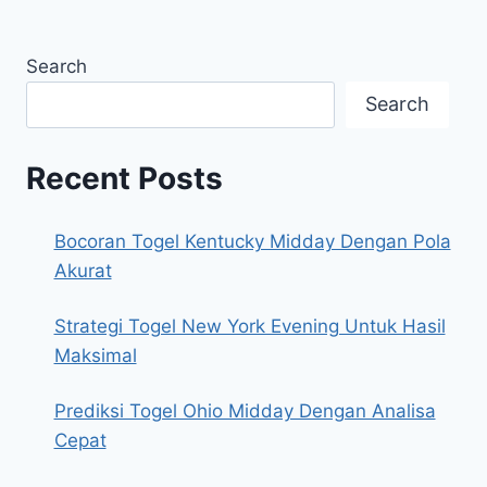
Search
Search
Recent Posts
Bocoran Togel Kentucky Midday Dengan Pola
Akurat
Strategi Togel New York Evening Untuk Hasil
Maksimal
Prediksi Togel Ohio Midday Dengan Analisa
Cepat