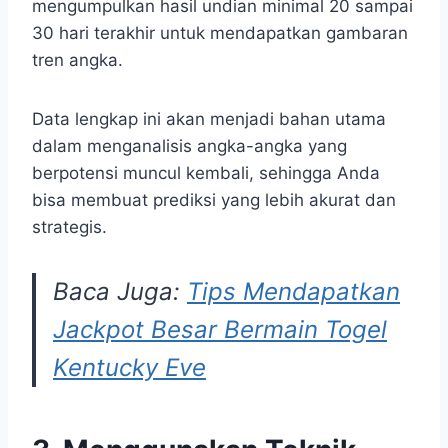
mengumpulkan hasil undian minimal 20 sampai
30 hari terakhir untuk mendapatkan gambaran
tren angka.
Data lengkap ini akan menjadi bahan utama
dalam menganalisis angka-angka yang
berpotensi muncul kembali, sehingga Anda
bisa membuat prediksi yang lebih akurat dan
strategis.
Baca Juga:
Tips Mendapatkan
Jackpot Besar Bermain Togel
Kentucky Eve