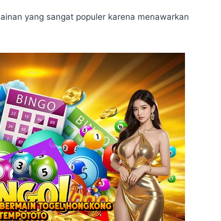
mainan yang sangat populer karena menawarkan