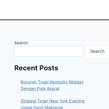
Search
Search
Recent Posts
Bocoran Togel Kentucky Midday
Dengan Pola Akurat
Strategi Togel New York Evening
Untuk Hasil Maksimal