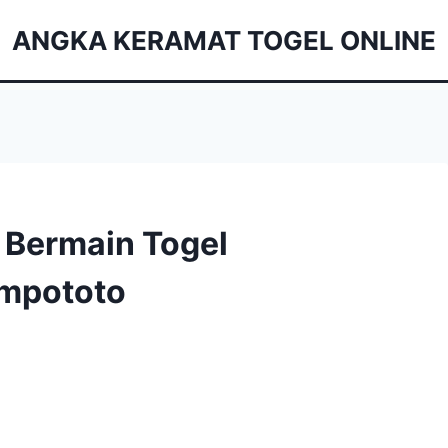
ANGKA KERAMAT TOGEL ONLINE
 Bermain Togel
mpototo