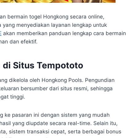
an bermain togel Hongkong secara online,
ya yang menyediakan layanan lengkap untuk
E
akan memberikan panduan lengkap cara bermain
an dan efektif.
di Situs Tempototo
ng dikelola oleh Hongkong Pools. Pengundian
 keluaran bersumber dari situs resmi, sehingga
at tinggi.
g ke pasaran ini dengan sistem yang mudah
asil yang diupdate secara real-time. Selain itu,
, sistem transaksi cepat, serta berbagai bonus