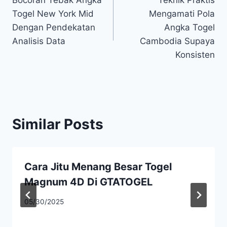
Bocoran Tebak Angka
Teknik Praktis
navigation
Togel New York Mid
Mengamati Pola
Dengan Pendekatan
Angka Togel
Analisis Data
Cambodia Supaya
Konsisten
Similar Posts
Cara Jitu Menang Besar Togel
Magnum 4D Di GTATOGEL
05/30/2025