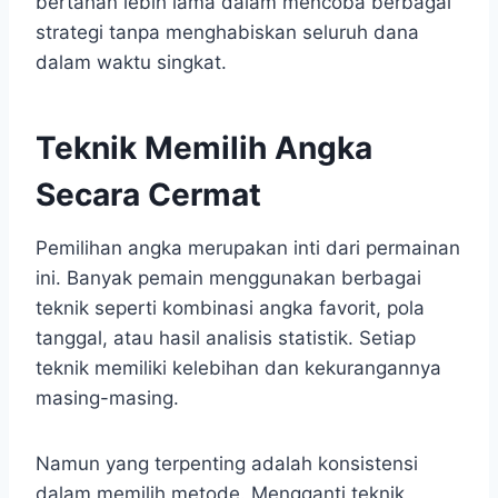
bertahan lebih lama dalam mencoba berbagai
strategi tanpa menghabiskan seluruh dana
dalam waktu singkat.
Teknik Memilih Angka
Secara Cermat
Pemilihan angka merupakan inti dari permainan
ini. Banyak pemain menggunakan berbagai
teknik seperti kombinasi angka favorit, pola
tanggal, atau hasil analisis statistik. Setiap
teknik memiliki kelebihan dan kekurangannya
masing-masing.
Namun yang terpenting adalah konsistensi
dalam memilih metode. Mengganti teknik