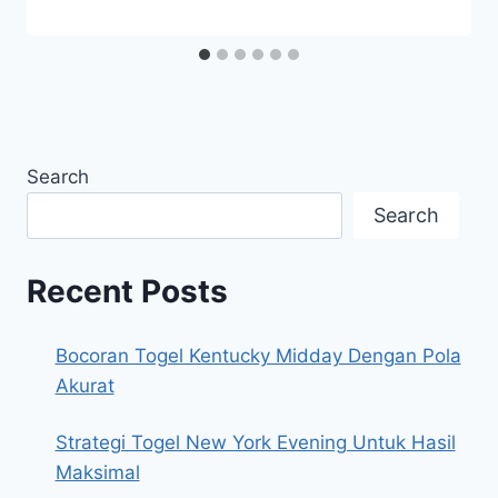
Search
Search
Recent Posts
Bocoran Togel Kentucky Midday Dengan Pola
Akurat
Strategi Togel New York Evening Untuk Hasil
Maksimal