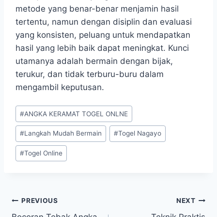
metode yang benar-benar menjamin hasil
tertentu, namun dengan disiplin dan evaluasi
yang konsisten, peluang untuk mendapatkan
hasil yang lebih baik dapat meningkat. Kunci
utamanya adalah bermain dengan bijak,
terukur, dan tidak terburu-buru dalam
mengambil keputusan.
Post
#
ANGKA KERAMAT TOGEL ONLNE
Tags:
#
Langkah Mudah Bermain
#
Togel Nagayo
#
Togel Online
Post
PREVIOUS
NEXT