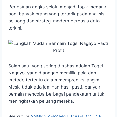
h
a
e
e
k
i
h
a
c
s
l
y
n
a
Permainan angka selalu menjadi topik menarik
t
e
s
e
p
e
r
bagi banyak orang yang tertarik pada analisis
s
b
e
g
e
e
peluang dan strategi modern berbasis data
A
o
n
r
terkini.
p
o
g
a
p
k
e
m
r
Salah satu yang sering dibahas adalah Togel
Nagayo, yang dianggap memiliki pola dan
metode tertentu dalam memprediksi angka.
Meski tidak ada jaminan hasil pasti, banyak
pemain mencoba berbagai pendekatan untuk
meningkatkan peluang mereka.
Berikut ini
ANGKA KERAMAT TOGEL ONLNE