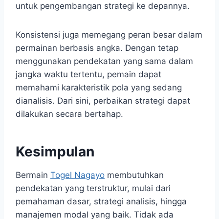
untuk pengembangan strategi ke depannya.
Konsistensi juga memegang peran besar dalam
permainan berbasis angka. Dengan tetap
menggunakan pendekatan yang sama dalam
jangka waktu tertentu, pemain dapat
memahami karakteristik pola yang sedang
dianalisis. Dari sini, perbaikan strategi dapat
dilakukan secara bertahap.
Kesimpulan
Bermain
Togel Nagayo
membutuhkan
pendekatan yang terstruktur, mulai dari
pemahaman dasar, strategi analisis, hingga
manajemen modal yang baik. Tidak ada