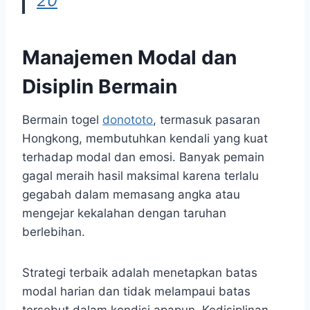
20
Manajemen Modal dan
Disiplin Bermain
Bermain togel
donototo
, termasuk pasaran
Hongkong, membutuhkan kendali yang kuat
terhadap modal dan emosi. Banyak pemain
gagal meraih hasil maksimal karena terlalu
gegabah dalam memasang angka atau
mengejar kekalahan dengan taruhan
berlebihan.
Strategi terbaik adalah menetapkan batas
modal harian dan tidak melampaui batas