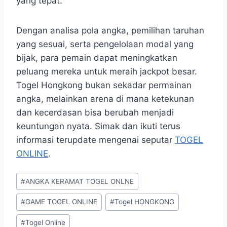
yang tepat.
Dengan analisa pola angka, pemilihan taruhan
yang sesuai, serta pengelolaan modal yang
bijak, para pemain dapat meningkatkan
peluang mereka untuk meraih jackpot besar.
Togel Hongkong bukan sekadar permainan
angka, melainkan arena di mana ketekunan
dan kecerdasan bisa berubah menjadi
keuntungan nyata. Simak dan ikuti terus
informasi terupdate mengenai seputar
TOGEL
ONLINE
.
Post
#
ANGKA KERAMAT TOGEL ONLNE
Tags:
#
GAME TOGEL ONLINE
#
Togel HONGKONG
#
Togel Online