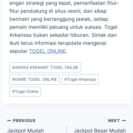
engan strategi yang tepat, pemanfaatan fitur-
fitur pendukung di situs resmi, dan sikap
bermain yang bertanggung jawab, setiap
pemain memiliki peluang untuk sukses. Togel
Arkansas bukan sekadar hiburan. Simak dan
ikuti terus informasi terupdate mengenai
seputar
TOGEL ONLINE
.
Post
#
ANGKA KERAMAT TOGEL ONLNE
Tags:
#
GAME TOGEL ONLINE
#
Togel Arkansas
#
Togel Online
Post
PREVIOUS
NEXT
Jackpot Mudah
Jackpot Besar Mudah