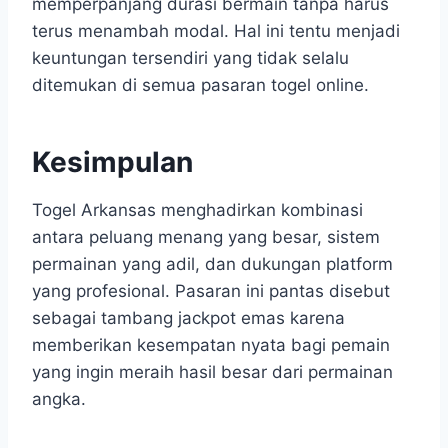
memperpanjang durasi bermain tanpa harus
terus menambah modal. Hal ini tentu menjadi
keuntungan tersendiri yang tidak selalu
ditemukan di semua pasaran togel online.
Kesimpulan
Togel Arkansas menghadirkan kombinasi
antara peluang menang yang besar, sistem
permainan yang adil, dan dukungan platform
yang profesional. Pasaran ini pantas disebut
sebagai tambang jackpot emas karena
memberikan kesempatan nyata bagi pemain
yang ingin meraih hasil besar dari permainan
angka.