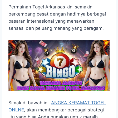
h
a
e
e
k
i
h
a
c
s
l
y
n
a
Permainan Togel Arkansas kini semakin
t
e
s
e
p
e
r
berkembang pesat dengan hadirnya berbagai
s
b
e
g
e
e
pasaran internasional yang menawarkan
A
o
n
r
sensasi dan peluang menang yang beragam.
p
o
g
a
p
k
e
m
r
Simak di bawah ini,
ANGKA KERAMAT TOGEL
ONLNE
, akan membongkar berbagai strategi
jitu yang bisa Anda gunakan untuk meraih