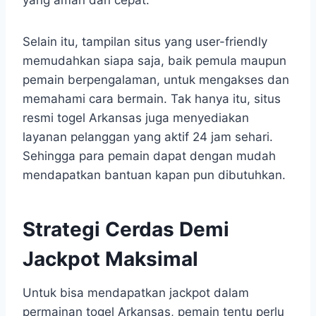
yang aman dan cepat.
Selain itu, tampilan situs yang user-friendly
memudahkan siapa saja, baik pemula maupun
pemain berpengalaman, untuk mengakses dan
memahami cara bermain. Tak hanya itu, situs
resmi togel Arkansas juga menyediakan
layanan pelanggan yang aktif 24 jam sehari.
Sehingga para pemain dapat dengan mudah
mendapatkan bantuan kapan pun dibutuhkan.
Strategi Cerdas Demi
Jackpot Maksimal
Untuk bisa mendapatkan jackpot dalam
permainan togel Arkansas, pemain tentu perlu