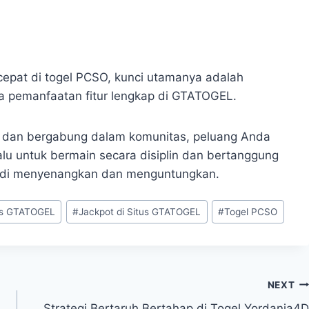
epat di togel PCSO, kunci utamanya adalah
a pemanfaatan fitur lengkap di GTATOGEL.
, dan bergabung dalam komunitas, peluang Anda
lu untuk bermain secara disiplin dan bertanggung
adi menyenangkan dan menguntungkan.
tus GTATOGEL
#
Jackpot di Situs GTATOGEL
#
Togel PCSO
NEXT
Strategi Bertaruh Bertahap di Togel Yordania4D