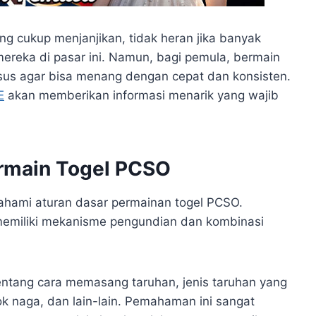
g cukup menjanjikan, tidak heran jika banyak
ereka di pasar ini. Namun, bagi pemula, bermain
sus agar bisa menang dengan cepat dan konsisten.
E
akan memberikan informasi menarik yang wajib
rmain Togel PCSO
hami aturan dasar permainan togel PCSO.
memiliki mekanisme pengundian dan kombinasi
tang cara memasang taruhan, jenis taruhan yang
lok naga, dan lain-lain. Pemahaman ini sangat