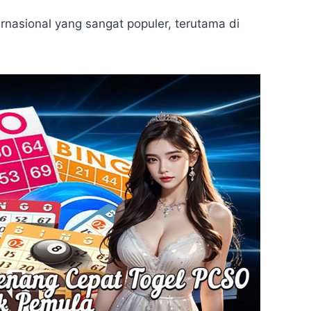
ernasional yang sangat populer, terutama di