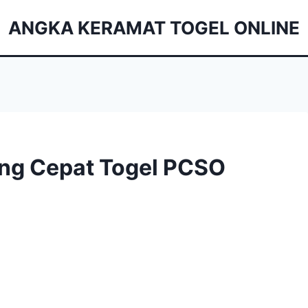
ANGKA KERAMAT TOGEL ONLINE
ng Cepat Togel PCSO