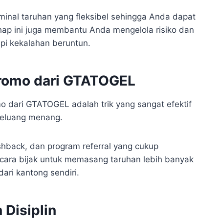
inal taruhan yang fleksibel sehingga Anda dapat
ap ini juga membantu Anda mengelola risiko dan
pi kekalahan beruntun.
romo dari GTATOGEL
 dari GTATOGEL adalah trik yang sangat efektif
eluang menang.
ashback, dan program referral yang cukup
ara bijak untuk memasang taruhan lebih banyak
ri kantong sendiri.
Disiplin