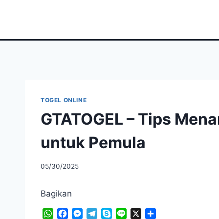
Skip
to
content
TOGEL ONLINE
GTATOGEL – Tips Mena
untuk Pemula
05/30/2025
Bagikan
W
F
M
T
S
L
X
S