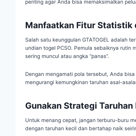
penting agar Anda bisa memaksimalkan pelu
Manfaatkan Fitur Statistik
Salah satu keunggulan GTATOGEL adalah terse
undian togel PCSO. Pemula sebaiknya rutin 
sering muncul atau angka “panas”.
Dengan mengamati pola tersebut, Anda bisa 
mengurangi kemungkinan taruhan asal-asalan
Gunakan Strategi Taruhan
Untuk menang cepat, jangan terburu-buru me
dengan taruhan kecil dan bertahap naik seiri