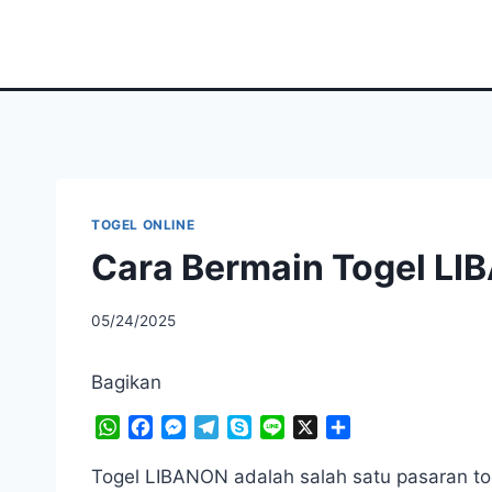
Skip
to
content
TOGEL ONLINE
Cara Bermain Togel LI
05/24/2025
Bagikan
W
F
M
T
S
L
X
S
h
a
e
e
k
i
h
a
c
s
l
y
n
a
Togel LIBANON adalah salah satu pasaran tog