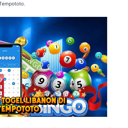
 Tempototo.