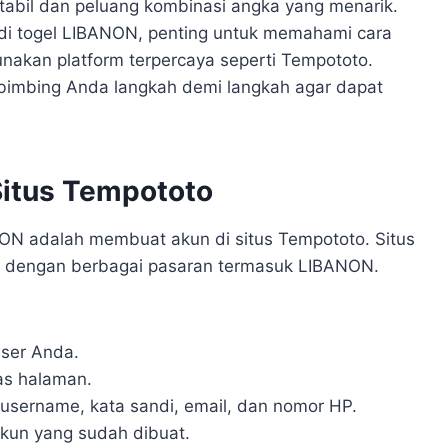
tabil dan peluang kombinasi angka yang menarik.
di togel LIBANON, penting untuk memahami cara
nakan platform terpercaya seperti Tempototo.
mbing Anda langkah demi langkah agar dapat
Situs Tempototo
ON adalah membuat akun di situs Tempototo. Situs
ap dengan berbagai pasaran termasuk LIBANON.
wser Anda.
tas halaman.
: username, kata sandi, email, dan nomor HP.
kun yang sudah dibuat.