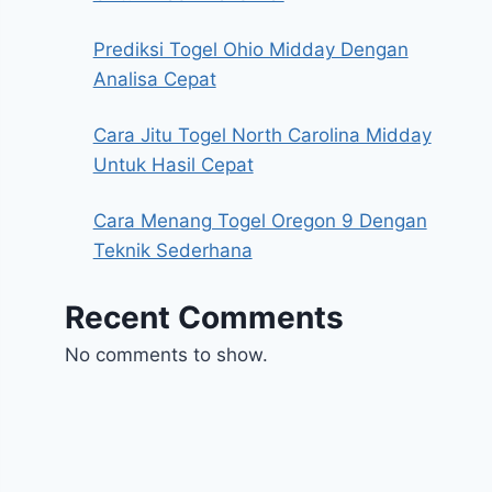
Prediksi Togel Ohio Midday Dengan
Analisa Cepat
Cara Jitu Togel North Carolina Midday
Untuk Hasil Cepat
Cara Menang Togel Oregon 9 Dengan
Teknik Sederhana
Recent Comments
No comments to show.