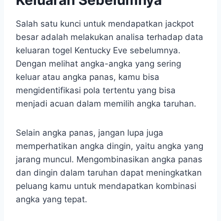
Keluaran Sebelumnya
Salah satu kunci untuk mendapatkan jackpot
besar adalah melakukan analisa terhadap data
keluaran togel Kentucky Eve sebelumnya.
Dengan melihat angka-angka yang sering
keluar atau angka panas, kamu bisa
mengidentifikasi pola tertentu yang bisa
menjadi acuan dalam memilih angka taruhan.
Selain angka panas, jangan lupa juga
memperhatikan angka dingin, yaitu angka yang
jarang muncul. Mengombinasikan angka panas
dan dingin dalam taruhan dapat meningkatkan
peluang kamu untuk mendapatkan kombinasi
angka yang tepat.