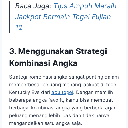
Baca Juga:
Tips Ampuh Meraih
Jackpot Bermain Togel Fujian
12
3. Menggunakan Strategi
Kombinasi Angka
Strategi kombinasi angka sangat penting dalam
memperbesar peluang menang jackpot di togel
Kentucky Eve dari
abu togel
. Dengan memilih
beberapa angka favorit, kamu bisa membuat
berbagai kombinasi angka yang berbeda agar
peluang menang lebih luas dan tidak hanya
mengandalkan satu angka saja.