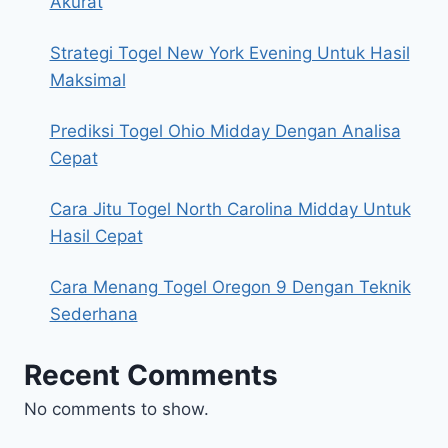
Akurat
Strategi Togel New York Evening Untuk Hasil
Maksimal
Prediksi Togel Ohio Midday Dengan Analisa
Cepat
Cara Jitu Togel North Carolina Midday Untuk
Hasil Cepat
Cara Menang Togel Oregon 9 Dengan Teknik
Sederhana
Recent Comments
No comments to show.