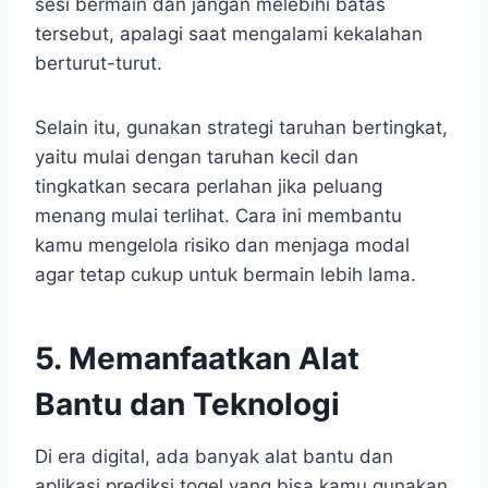
sesi bermain dan jangan melebihi batas
tersebut, apalagi saat mengalami kekalahan
berturut-turut.
Selain itu, gunakan strategi taruhan bertingkat,
yaitu mulai dengan taruhan kecil dan
tingkatkan secara perlahan jika peluang
menang mulai terlihat. Cara ini membantu
kamu mengelola risiko dan menjaga modal
agar tetap cukup untuk bermain lebih lama.
5. Memanfaatkan Alat
Bantu dan Teknologi
Di era digital, ada banyak alat bantu dan
aplikasi prediksi togel yang bisa kamu gunakan