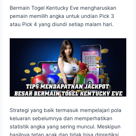
h
a
e
e
k
i
h
a
c
s
l
y
n
a
Bermain Togel Kentucky Eve mengharuskan
t
e
s
e
p
e
r
pemain memilih angka untuk undian Pick 3
s
b
e
g
e
e
atau Pick 4 yang diundi setiap malam hari.
A
o
n
r
p
o
g
a
p
k
e
m
r
Strategi yang baik termasuk mempelajari pola
keluaran sebelumnya dan memperhatikan
statistik angka yang sering muncul. Meskipun
hasilnya tetap acak dan tidak bisa diprediksi