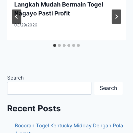
Langkah Mudah Bermain Togel
Nagayo Pasti Profit
03/29/2026
Search
Search
Recent Posts
Bocoran Togel Kentucky Midday Dengan Pola