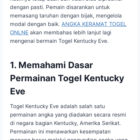
dengan pasti. Pemain disarankan untuk
memasang taruhan dengan bijak, mengelola
modal dengan baik.
ANGKA KERAMAT TOGEL
ONLNE
akan membahas lebih lanjut lagi
mengenai bermain Togel Kentucky Eve.
1. Memahami Dasar
Permainan Togel Kentucky
Eve
Togel Kentucky Eve adalah salah satu
permainan angka yang diadakan secara resmi
di negara bagian Kentucky, Amerika Serikat.
Permainan ini menawarkan kesempatan