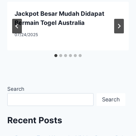
Jackpot Besar Mudah Didapat
Bermain Togel Australia
07/24/2025
Search
Search
Recent Posts