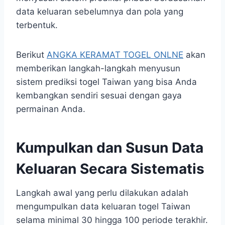
data keluaran sebelumnya dan pola yang
terbentuk.
Berikut
ANGKA KERAMAT TOGEL ONLNE
akan
memberikan langkah-langkah menyusun
sistem prediksi togel Taiwan yang bisa Anda
kembangkan sendiri sesuai dengan gaya
permainan Anda.
Kumpulkan dan Susun Data
Keluaran Secara Sistematis
Langkah awal yang perlu dilakukan adalah
mengumpulkan data keluaran togel Taiwan
selama minimal 30 hingga 100 periode terakhir.