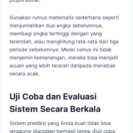
proporsional.
Gunakan rumus matematis sederhana seperti
menjumlahkan dua angka sebelumnya,
membagi angka tertinggi dengan yang
terendah, atau menghitung rata-rata dari tiga
periode sebelumnya. Meski rumus ini tidak
menjamin kemenangan, mereka bisa menjadi
acuan yang lebih terarah daripada menebak
secara acak.
Uji Coba dan Evaluasi
Sistem Secara Berkala
Sistem prediksi yang Anda buat tidak bisa
langsung dianggap berhasil tanpa diuji coba.