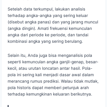
Setelah data terkumpul, lakukan analisis
terhadap angka-angka yang sering keluar
(disebut angka panas) dan yang jarang muncul
(angka dingin). Amati frekuensi kemunculan
angka dari periode ke periode, dan tandai
kombinasi angka yang sering berulang.
Selain itu, Anda juga bisa menganalisis pola
seperti kemunculan angka ganjil-genap, besar-
kecil, atau urutan loncatan antar hasil. Pola-
pola ini sering kali menjadi dasar awal dalam
merancang rumus prediksi. Walau tidak mutlak,
pola historis dapat memberi petunjuk arah
terhadap kemungkinan keluaran berikutnya.