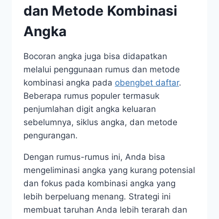
dan Metode Kombinasi
Angka
Bocoran angka juga bisa didapatkan
melalui penggunaan rumus dan metode
kombinasi angka pada
obengbet daftar
.
Beberapa rumus populer termasuk
penjumlahan digit angka keluaran
sebelumnya, siklus angka, dan metode
pengurangan.
Dengan rumus-rumus ini, Anda bisa
mengeliminasi angka yang kurang potensial
dan fokus pada kombinasi angka yang
lebih berpeluang menang. Strategi ini
membuat taruhan Anda lebih terarah dan