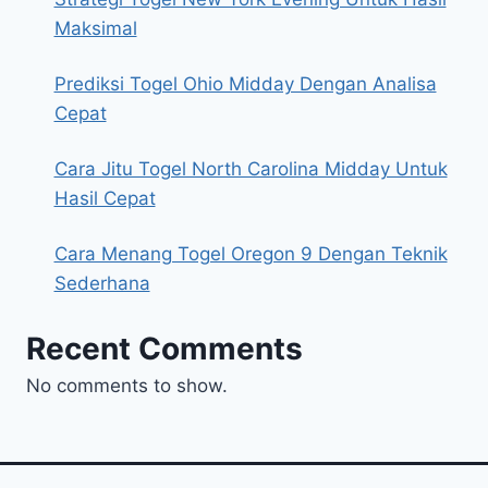
Maksimal
Prediksi Togel Ohio Midday Dengan Analisa
Cepat
Cara Jitu Togel North Carolina Midday Untuk
Hasil Cepat
Cara Menang Togel Oregon 9 Dengan Teknik
Sederhana
Recent Comments
No comments to show.