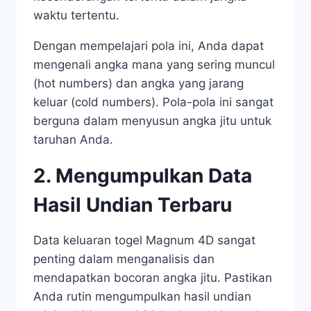
waktu tertentu.
Dengan mempelajari pola ini, Anda dapat
mengenali angka mana yang sering muncul
(hot numbers) dan angka yang jarang
keluar (cold numbers). Pola-pola ini sangat
berguna dalam menyusun angka jitu untuk
taruhan Anda.
2. Mengumpulkan Data
Hasil Undian Terbaru
Data keluaran togel Magnum 4D sangat
penting dalam menganalisis dan
mendapatkan bocoran angka jitu. Pastikan
Anda rutin mengumpulkan hasil undian