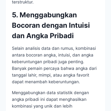
terstruktur.
5. Menggabungkan
Bocoran dengan Intuisi
dan Angka Pribadi
Selain analisis data dan rumus, kombinasi
antara bocoran angka, intuisi, dan angka
keberuntungan pribadi juga penting.
Banyak pemain percaya bahwa angka dari
tanggal lahir, mimpi, atau angka favorit
dapat menambah keberuntungan.
Menggabungkan data statistik dengan
angka pribadi ini dapat menghasilkan
kombinasi yang unik dan lebih