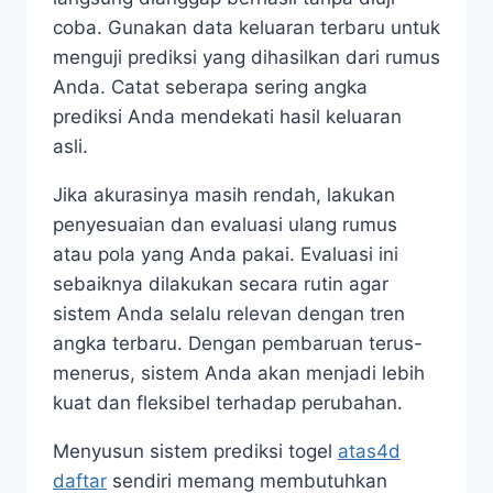
coba. Gunakan data keluaran terbaru untuk
menguji prediksi yang dihasilkan dari rumus
Anda. Catat seberapa sering angka
prediksi Anda mendekati hasil keluaran
asli.
Jika akurasinya masih rendah, lakukan
penyesuaian dan evaluasi ulang rumus
atau pola yang Anda pakai. Evaluasi ini
sebaiknya dilakukan secara rutin agar
sistem Anda selalu relevan dengan tren
angka terbaru. Dengan pembaruan terus-
menerus, sistem Anda akan menjadi lebih
kuat dan fleksibel terhadap perubahan.
Menyusun sistem prediksi togel
atas4d
daftar
sendiri memang membutuhkan