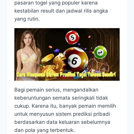
pasaran togel yang populer karena
kestabilan result dan jadwal rilis angka
yang rutin.
Bagi pemain serius, mengandalkan
keberuntungan semata seringkali tidak
cukup. Karena itu, banyak pemain memilih
untuk menyusun sistem prediksi pribadi
berdasarkan data keluaran sebelumnya
dan pola yang terbentuk.