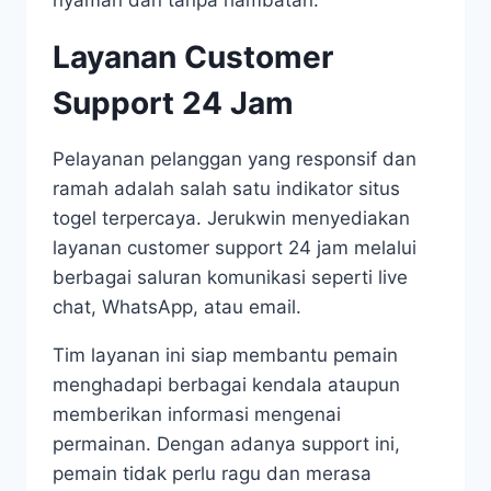
nyaman dan tanpa hambatan.
Layanan Customer
Support 24 Jam
Pelayanan pelanggan yang responsif dan
ramah adalah salah satu indikator situs
togel terpercaya. Jerukwin menyediakan
layanan customer support 24 jam melalui
berbagai saluran komunikasi seperti live
chat, WhatsApp, atau email.
Tim layanan ini siap membantu pemain
menghadapi berbagai kendala ataupun
memberikan informasi mengenai
permainan. Dengan adanya support ini,
pemain tidak perlu ragu dan merasa