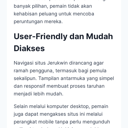
banyak pilihan, pemain tidak akan
kehabisan peluang untuk mencoba
peruntungan mereka.
User-Friendly dan Mudah
Diakses
Navigasi situs Jerukwin dirancang agar
ramah pengguna, termasuk bagi pemula
sekalipun. Tampilan antarmuka yang simpel
dan responsif membuat proses taruhan
menjadi lebih mudah.
Selain melalui komputer desktop, pemain
juga dapat mengakses situs ini melalui
perangkat mobile tanpa perlu mengunduh