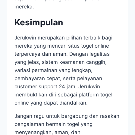
mereka.
Kesimpulan
Jerukwin merupakan pilihan terbaik bagi
mereka yang mencari situs togel online
terpercaya dan aman. Dengan legalitas
yang jelas, sistem keamanan canggih,
variasi permainan yang lengkap,
pembayaran cepat, serta pelayanan
customer support 24 jam, Jerukwin
membuktikan diri sebagai platform togel
online yang dapat diandalkan.
Jangan ragu untuk bergabung dan rasakan
pengalaman bermain togel yang
menyenangkan, aman, dan