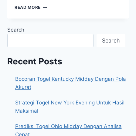
JERUKWIN
READ MORE
–
SITUS
TOGEL
Search
RESMI
DENGAN
Search
PASARAN
TERLENGKAP
Recent Posts
Bocoran Togel Kentucky Midday Dengan Pola
Akurat
Strategi Togel New York Evening Untuk Hasil
Maksimal
Prediksi Togel Ohio Midday Dengan Analisa
Cepat