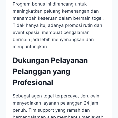
Program bonus ini dirancang untuk
meningkatkan peluang kemenangan dan
menambah keseruan dalam bermain togel.
Tidak hanya itu, adanya promosi rutin dan
event spesial membuat pengalaman
bermain jadi lebih menyenangkan dan
menguntungkan.
Dukungan Pelayanan
Pelanggan yang
Profesional
Sebagai agen togel terpercaya, Jerukwin
menyediakan layanan pelanggan 24 jam
penuh. Tim support yang ramah dan
berpengalaman siap membantu menjawab