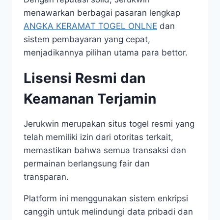
menawarkan berbagai pasaran lengkap
ANGKA KERAMAT TOGEL ONLNE
dan
sistem pembayaran yang cepat,
menjadikannya pilihan utama para bettor.
Lisensi Resmi dan
Keamanan Terjamin
Jerukwin merupakan situs togel resmi yang
telah memiliki izin dari otoritas terkait,
memastikan bahwa semua transaksi dan
permainan berlangsung fair dan
transparan.
Platform ini menggunakan sistem enkripsi
canggih untuk melindungi data pribadi dan