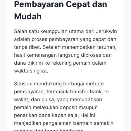
Pembayaran Cepat dan
Mudah
Salah satu keunggulan utama dari Jerukwin
adalah proses pembayaran yang cepat dan
tanpa ribet. Setelah menempatkan taruhan,
hasil kemenangan langsung diproses dan
dana dikirim ke rekening pemain dalam
waktu singkat.
Situs ini mendukung berbagai metode
pembayaran, termasuk transfer bank, e-
wallet, dan pulsa, yang memudahkan
pemain melakukan deposit maupun
penarikan dana kapan saja. Hal ini
menjadikan pengalaman bermain semakin