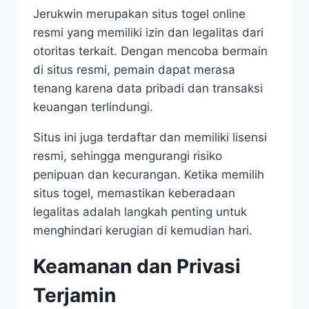
Jerukwin merupakan situs togel online
resmi yang memiliki izin dan legalitas dari
otoritas terkait. Dengan mencoba bermain
di situs resmi, pemain dapat merasa
tenang karena data pribadi dan transaksi
keuangan terlindungi.
Situs ini juga terdaftar dan memiliki lisensi
resmi, sehingga mengurangi risiko
penipuan dan kecurangan. Ketika memilih
situs togel, memastikan keberadaan
legalitas adalah langkah penting untuk
menghindari kerugian di kemudian hari.
Keamanan dan Privasi
Terjamin