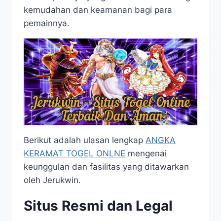
kemudahan dan keamanan bagi para
pemainnya.
Berikut adalah ulasan lengkap
ANGKA
KERAMAT TOGEL ONLNE
mengenai
keunggulan dan fasilitas yang ditawarkan
oleh Jerukwin.
Situs Resmi dan Legal