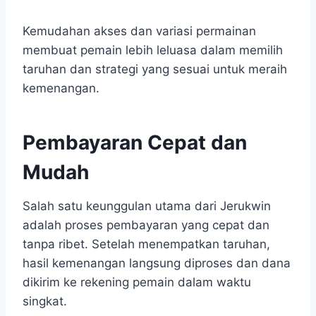
Kemudahan akses dan variasi permainan
membuat pemain lebih leluasa dalam memilih
taruhan dan strategi yang sesuai untuk meraih
kemenangan.
Pembayaran Cepat dan
Mudah
Salah satu keunggulan utama dari Jerukwin
adalah proses pembayaran yang cepat dan
tanpa ribet. Setelah menempatkan taruhan,
hasil kemenangan langsung diproses dan dana
dikirim ke rekening pemain dalam waktu
singkat.