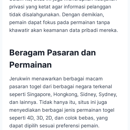
privasi yang ketat agar informasi pelanggan
tidak disalahgunakan. Dengan demikian,
pemain dapat fokus pada permainan tanpa
khawatir akan keamanan data pribadi mereka.
Beragam Pasaran dan
Permainan
Jerukwin menawarkan berbagai macam
pasaran togel dari berbagai negara terkenal
seperti Singapore, Hongkong, Sidney, Sydney,
dan lainnya. Tidak hanya itu, situs ini juga
menyediakan berbagai jenis permainan togel
seperti 4D, 3D, 2D, dan colok bebas, yang
dapat dipilih sesuai preferensi pemain.