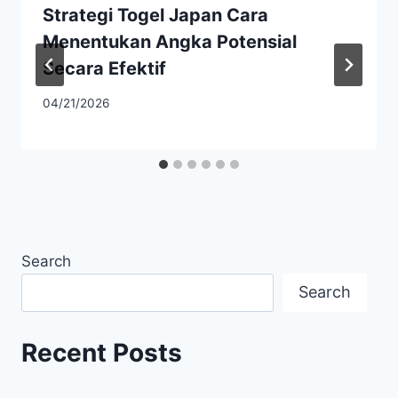
Strategi Togel Japan Cara
Menentukan Angka Potensial
Secara Efektif
04/21/2026
Search
Search
Recent Posts