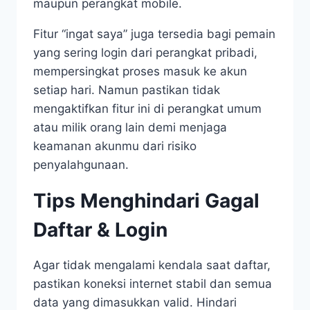
maupun perangkat mobile.
Fitur “ingat saya” juga tersedia bagi pemain
yang sering login dari perangkat pribadi,
mempersingkat proses masuk ke akun
setiap hari. Namun pastikan tidak
mengaktifkan fitur ini di perangkat umum
atau milik orang lain demi menjaga
keamanan akunmu dari risiko
penyalahgunaan.
Tips Menghindari Gagal
Daftar & Login
Agar tidak mengalami kendala saat daftar,
pastikan koneksi internet stabil dan semua
data yang dimasukkan valid. Hindari