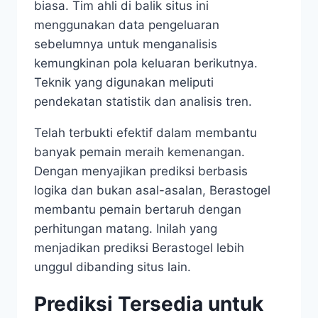
biasa. Tim ahli di balik situs ini
menggunakan data pengeluaran
sebelumnya untuk menganalisis
kemungkinan pola keluaran berikutnya.
Teknik yang digunakan meliputi
pendekatan statistik dan analisis tren.
Telah terbukti efektif dalam membantu
banyak pemain meraih kemenangan.
Dengan menyajikan prediksi berbasis
logika dan bukan asal-asalan, Berastogel
membantu pemain bertaruh dengan
perhitungan matang. Inilah yang
menjadikan prediksi Berastogel lebih
unggul dibanding situs lain.
Prediksi Tersedia untuk