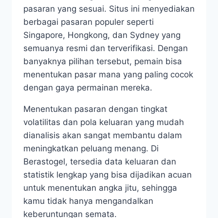
pasaran yang sesuai. Situs ini menyediakan
berbagai pasaran populer seperti
Singapore, Hongkong, dan Sydney yang
semuanya resmi dan terverifikasi. Dengan
banyaknya pilihan tersebut, pemain bisa
menentukan pasar mana yang paling cocok
dengan gaya permainan mereka.
Menentukan pasaran dengan tingkat
volatilitas dan pola keluaran yang mudah
dianalisis akan sangat membantu dalam
meningkatkan peluang menang. Di
Berastogel, tersedia data keluaran dan
statistik lengkap yang bisa dijadikan acuan
untuk menentukan angka jitu, sehingga
kamu tidak hanya mengandalkan
keberuntungan semata.