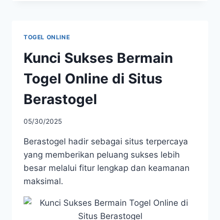
DAFTAR
DAN
LOGIN
TOGEL
TOGEL ONLINE
DI
SITUS
Kunci Sukses Bermain
BERASTOGEL
Togel Online di Situs
Berastogel
05/30/2025
Berastogel hadir sebagai situs terpercaya
yang memberikan peluang sukses lebih
besar melalui fitur lengkap dan keamanan
maksimal.