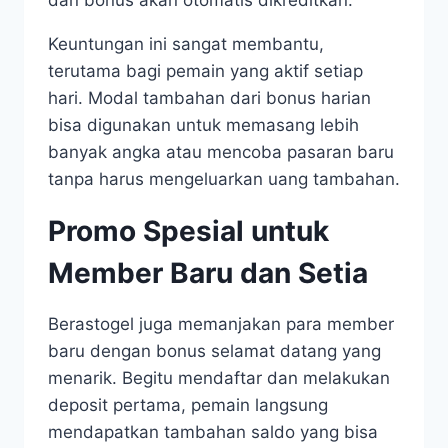
dan bonus akan otomatis dikreditkan.
Keuntungan ini sangat membantu,
terutama bagi pemain yang aktif setiap
hari. Modal tambahan dari bonus harian
bisa digunakan untuk memasang lebih
banyak angka atau mencoba pasaran baru
tanpa harus mengeluarkan uang tambahan.
Promo Spesial untuk
Member Baru dan Setia
Berastogel juga memanjakan para member
baru dengan bonus selamat datang yang
menarik. Begitu mendaftar dan melakukan
deposit pertama, pemain langsung
mendapatkan tambahan saldo yang bisa