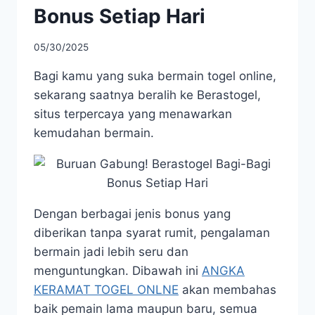
Bonus Setiap Hari
05/30/2025
Bagi kamu yang suka bermain togel online,
sekarang saatnya beralih ke Berastogel,
situs terpercaya yang menawarkan
kemudahan bermain.
Dengan berbagai jenis bonus yang
diberikan tanpa syarat rumit, pengalaman
bermain jadi lebih seru dan
menguntungkan. Dibawah ini
ANGKA
KERAMAT TOGEL ONLNE
akan membahas
baik pemain lama maupun baru, semua