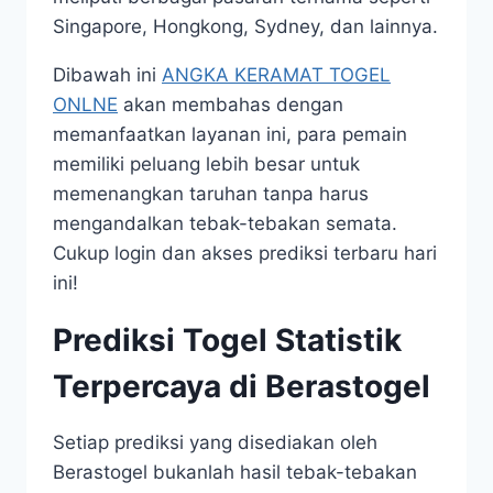
Singapore, Hongkong, Sydney, dan lainnya.
Dibawah ini
ANGKA KERAMAT TOGEL
ONLNE
akan membahas dengan
memanfaatkan layanan ini, para pemain
memiliki peluang lebih besar untuk
memenangkan taruhan tanpa harus
mengandalkan tebak-tebakan semata.
Cukup login dan akses prediksi terbaru hari
ini!
Prediksi Togel Statistik
Terpercaya di Berastogel
Setiap prediksi yang disediakan oleh
Berastogel bukanlah hasil tebak-tebakan