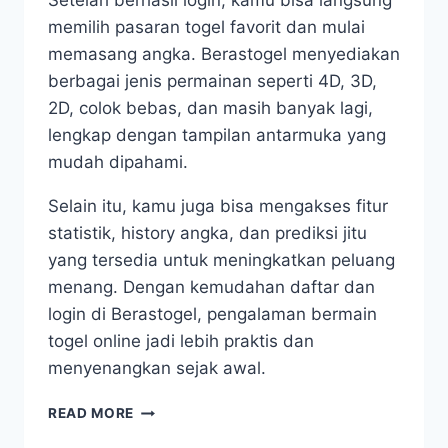
Setelah berhasil login, kamu bisa langsung
memilih pasaran togel favorit dan mulai
memasang angka. Berastogel menyediakan
berbagai jenis permainan seperti 4D, 3D,
2D, colok bebas, dan masih banyak lagi,
lengkap dengan tampilan antarmuka yang
mudah dipahami.
Selain itu, kamu juga bisa mengakses fitur
statistik, history angka, dan prediksi jitu
yang tersedia untuk meningkatkan peluang
menang. Dengan kemudahan daftar dan
login di Berastogel, pengalaman bermain
togel online jadi lebih praktis dan
menyenangkan sejak awal.
PANDUAN
READ MORE
LENGKAP