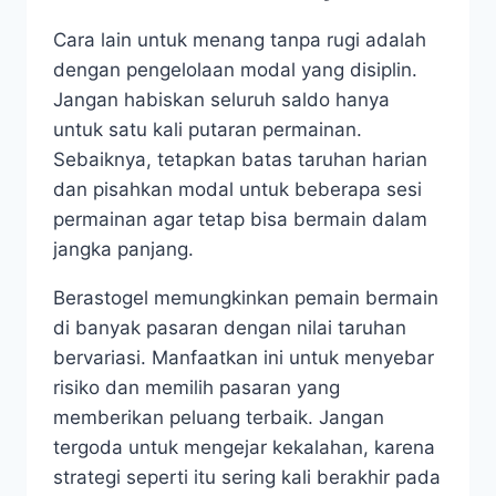
Cara lain untuk menang tanpa rugi adalah
dengan pengelolaan modal yang disiplin.
Jangan habiskan seluruh saldo hanya
untuk satu kali putaran permainan.
Sebaiknya, tetapkan batas taruhan harian
dan pisahkan modal untuk beberapa sesi
permainan agar tetap bisa bermain dalam
jangka panjang.
Berastogel memungkinkan pemain bermain
di banyak pasaran dengan nilai taruhan
bervariasi. Manfaatkan ini untuk menyebar
risiko dan memilih pasaran yang
memberikan peluang terbaik. Jangan
tergoda untuk mengejar kekalahan, karena
strategi seperti itu sering kali berakhir pada