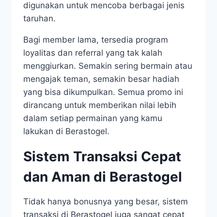
digunakan untuk mencoba berbagai jenis
taruhan.
Bagi member lama, tersedia program
loyalitas dan referral yang tak kalah
menggiurkan. Semakin sering bermain atau
mengajak teman, semakin besar hadiah
yang bisa dikumpulkan. Semua promo ini
dirancang untuk memberikan nilai lebih
dalam setiap permainan yang kamu
lakukan di Berastogel.
Sistem Transaksi Cepat
dan Aman di Berastogel
Tidak hanya bonusnya yang besar, sistem
transaksi di Berastogel juga sangat cepat