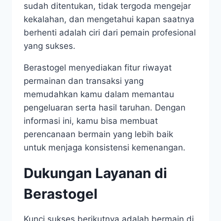
sudah ditentukan, tidak tergoda mengejar
kekalahan, dan mengetahui kapan saatnya
berhenti adalah ciri dari pemain profesional
yang sukses.
Berastogel menyediakan fitur riwayat
permainan dan transaksi yang
memudahkan kamu dalam memantau
pengeluaran serta hasil taruhan. Dengan
informasi ini, kamu bisa membuat
perencanaan bermain yang lebih baik
untuk menjaga konsistensi kemenangan.
Dukungan Layanan di
Berastogel
Kunci sukses berikutnya adalah bermain di