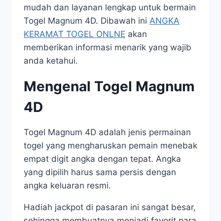
mudah dan layanan lengkap untuk bermain
Togel Magnum 4D. Dibawah ini
ANGKA
KERAMAT TOGEL ONLNE
akan
memberikan informasi menarik yang wajib
anda ketahui.
Mengenal Togel Magnum
4D
Togel Magnum 4D adalah jenis permainan
togel yang mengharuskan pemain menebak
empat digit angka dengan tepat. Angka
yang dipilih harus sama persis dengan
angka keluaran resmi.
Hadiah jackpot di pasaran ini sangat besar,
sehingga membuatnya menjadi favorit para