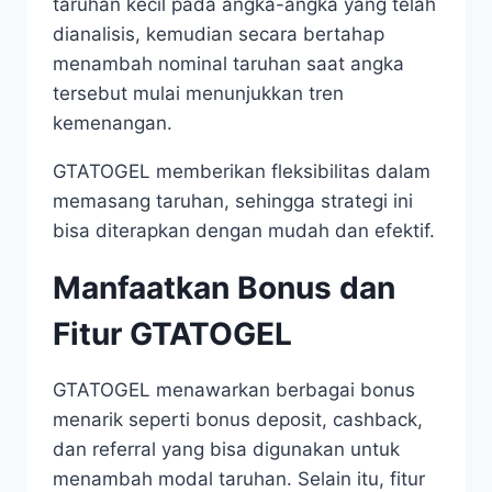
taruhan kecil pada angka-angka yang telah
dianalisis, kemudian secara bertahap
menambah nominal taruhan saat angka
tersebut mulai menunjukkan tren
kemenangan.
GTATOGEL memberikan fleksibilitas dalam
memasang taruhan, sehingga strategi ini
bisa diterapkan dengan mudah dan efektif.
Manfaatkan Bonus dan
Fitur GTATOGEL
GTATOGEL menawarkan berbagai bonus
menarik seperti bonus deposit, cashback,
dan referral yang bisa digunakan untuk
menambah modal taruhan. Selain itu, fitur