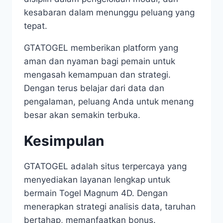
kesabaran dalam menunggu peluang yang
tepat.
GTATOGEL memberikan platform yang
aman dan nyaman bagi pemain untuk
mengasah kemampuan dan strategi.
Dengan terus belajar dari data dan
pengalaman, peluang Anda untuk menang
besar akan semakin terbuka.
Kesimpulan
GTATOGEL adalah situs terpercaya yang
menyediakan layanan lengkap untuk
bermain Togel Magnum 4D. Dengan
menerapkan strategi analisis data, taruhan
bertahap, memanfaatkan bonus.