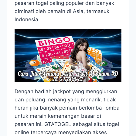
pasaran togel paling populer dan banyak
diminati oleh pemain di Asia, termasuk
Indonesia.
Dengan hadiah jackpot yang menggiurkan
dan peluang menang yang menarik, tidak
heran jika banyak pemain berlomba-lomba
untuk meraih kemenangan besar di
pasaran ini. GTATOGEL sebagai situs togel
online terpercaya menyediakan akses