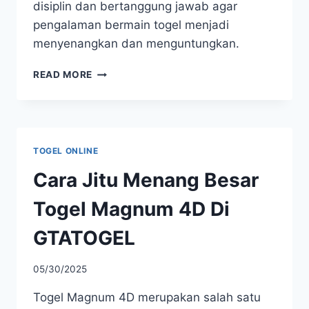
disiplin dan bertanggung jawab agar
pengalaman bermain togel menjadi
menyenangkan dan menguntungkan.
GTATOGEL
READ MORE
–
TIPS
MENANG
CEPAT
TOGEL
TOGEL ONLINE
PCSO
UNTUK
Cara Jitu Menang Besar
PEMULA
Togel Magnum 4D Di
GTATOGEL
05/30/2025
Togel Magnum 4D merupakan salah satu