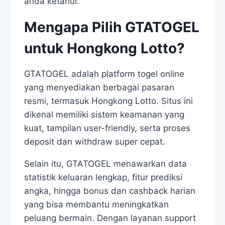
anda ketahui.
Mengapa Pilih GTATOGEL
untuk Hongkong Lotto?
GTATOGEL adalah platform togel online
yang menyediakan berbagai pasaran
resmi, termasuk Hongkong Lotto. Situs ini
dikenal memiliki sistem keamanan yang
kuat, tampilan user-friendly, serta proses
deposit dan withdraw super cepat.
Selain itu, GTATOGEL menawarkan data
statistik keluaran lengkap, fitur prediksi
angka, hingga bonus dan cashback harian
yang bisa membantu meningkatkan
peluang bermain. Dengan layanan support