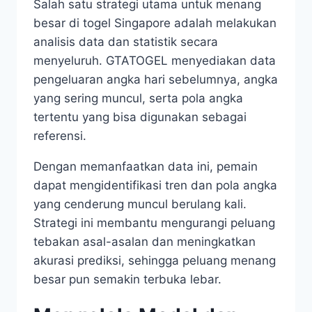
Salah satu strategi utama untuk menang
besar di togel Singapore adalah melakukan
analisis data dan statistik secara
menyeluruh. GTATOGEL menyediakan data
pengeluaran angka hari sebelumnya, angka
yang sering muncul, serta pola angka
tertentu yang bisa digunakan sebagai
referensi.
Dengan memanfaatkan data ini, pemain
dapat mengidentifikasi tren dan pola angka
yang cenderung muncul berulang kali.
Strategi ini membantu mengurangi peluang
tebakan asal-asalan dan meningkatkan
akurasi prediksi, sehingga peluang menang
besar pun semakin terbuka lebar.