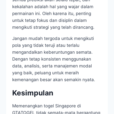
kekalahan adalah hal yang wajar dalam
permainan ini. Oleh karena itu, penting
untuk tetap fokus dan disiplin dalam
mengikuti strategi yang telah dirancang.
Jangan mudah tergoda untuk mengikuti
pola yang tidak teruji atau terlalu
mengandalkan keberuntungan semata.
Dengan tetap konsisten menggunakan
data, analisis, serta manajemen modal
yang baik, peluang untuk meraih
kemenangan besar akan semakin nyata.
Kesimpulan
Memenangkan togel Singapore di
GTATOGEL tidak semata-mata bergantung