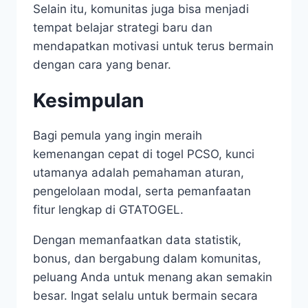
Selain itu, komunitas juga bisa menjadi
tempat belajar strategi baru dan
mendapatkan motivasi untuk terus bermain
dengan cara yang benar.
Kesimpulan
Bagi pemula yang ingin meraih
kemenangan cepat di togel PCSO, kunci
utamanya adalah pemahaman aturan,
pengelolaan modal, serta pemanfaatan
fitur lengkap di GTATOGEL.
Dengan memanfaatkan data statistik,
bonus, dan bergabung dalam komunitas,
peluang Anda untuk menang akan semakin
besar. Ingat selalu untuk bermain secara