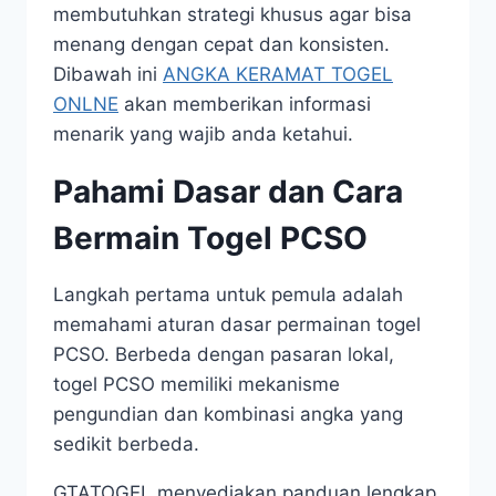
membutuhkan strategi khusus agar bisa
menang dengan cepat dan konsisten.
Dibawah ini
ANGKA KERAMAT TOGEL
ONLNE
akan memberikan informasi
menarik yang wajib anda ketahui.
Pahami Dasar dan Cara
Bermain Togel PCSO
Langkah pertama untuk pemula adalah
memahami aturan dasar permainan togel
PCSO. Berbeda dengan pasaran lokal,
togel PCSO memiliki mekanisme
pengundian dan kombinasi angka yang
sedikit berbeda.
GTATOGEL menyediakan panduan lengkap