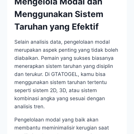
Mengelola Modal dan
Menggunakan Sistem
Taruhan yang Efektif
Selain analisis data, pengelolaan modal
merupakan aspek penting yang tidak boleh
diabaikan. Pemain yang sukses biasanya
menerapkan sistem taruhan yang disiplin
dan terukur. Di GTATOGEL, kamu bisa
menggunakan sistem taruhan tertentu
seperti sistem 2D, 3D, atau sistem
kombinasi angka yang sesuai dengan
analisis tren.
Pengelolaan modal yang baik akan
membantu meminimalisir kerugian saat