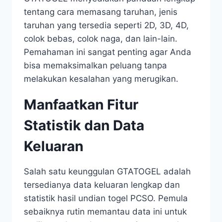
tentang cara memasang taruhan, jenis
taruhan yang tersedia seperti 2D, 3D, 4D,
colok bebas, colok naga, dan lain-lain.
Pemahaman ini sangat penting agar Anda
bisa memaksimalkan peluang tanpa
melakukan kesalahan yang merugikan.
Manfaatkan Fitur
Statistik dan Data
Keluaran
Salah satu keunggulan GTATOGEL adalah
tersedianya data keluaran lengkap dan
statistik hasil undian togel PCSO. Pemula
sebaiknya rutin memantau data ini untuk