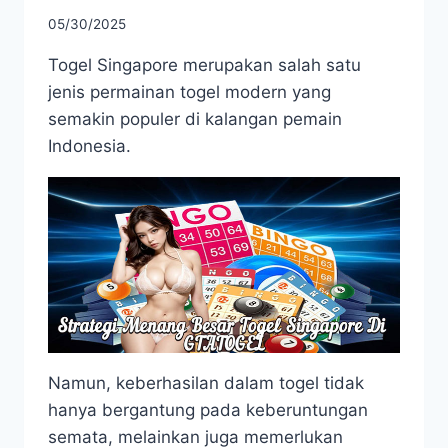
05/30/2025
Togel Singapore merupakan salah satu
jenis permainan togel modern yang
semakin populer di kalangan pemain
Indonesia.
Namun, keberhasilan dalam togel tidak
hanya bergantung pada keberuntungan
semata, melainkan juga memerlukan