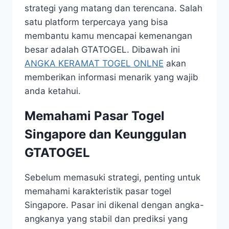
strategi yang matang dan terencana. Salah
satu platform terpercaya yang bisa
membantu kamu mencapai kemenangan
besar adalah GTATOGEL. Dibawah ini
ANGKA KERAMAT TOGEL ONLNE
akan
memberikan informasi menarik yang wajib
anda ketahui.
Memahami Pasar Togel
Singapore dan Keunggulan
GTATOGEL
Sebelum memasuki strategi, penting untuk
memahami karakteristik pasar togel
Singapore. Pasar ini dikenal dengan angka-
angkanya yang stabil dan prediksi yang