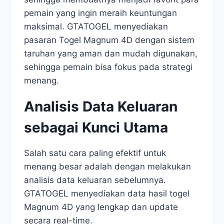
pemain yang ingin meraih keuntungan
maksimal. GTATOGEL menyediakan
pasaran Togel Magnum 4D dengan sistem
taruhan yang aman dan mudah digunakan,
sehingga pemain bisa fokus pada strategi
menang.
Analisis Data Keluaran
sebagai Kunci Utama
Salah satu cara paling efektif untuk
menang besar adalah dengan melakukan
analisis data keluaran sebelumnya.
GTATOGEL menyediakan data hasil togel
Magnum 4D yang lengkap dan update
secara real-time.