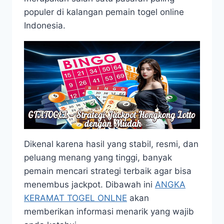
populer di kalangan pemain togel online
Indonesia.
Dikenal karena hasil yang stabil, resmi, dan
peluang menang yang tinggi, banyak
pemain mencari strategi terbaik agar bisa
menembus jackpot. Dibawah ini
ANGKA
KERAMAT TOGEL ONLNE
akan
memberikan informasi menarik yang wajib