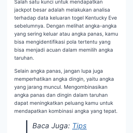
Salah satu kunci untuk mendapatkan
jackpot besar adalah melakukan analisa
terhadap data keluaran togel Kentucky Eve
sebelumnya. Dengan melihat angka-angka
yang sering keluar atau angka panas, kamu
bisa mengidentifikasi pola tertentu yang
bisa menjadi acuan dalam memilih angka
taruhan.
Selain angka panas, jangan lupa juga
memperhatikan angka dingin, yaitu angka
yang jarang muncul. Mengombinasikan
angka panas dan dingin dalam taruhan
dapat meningkatkan peluang kamu untuk
mendapatkan kombinasi angka yang tepat.
Baca Juga:
Tips