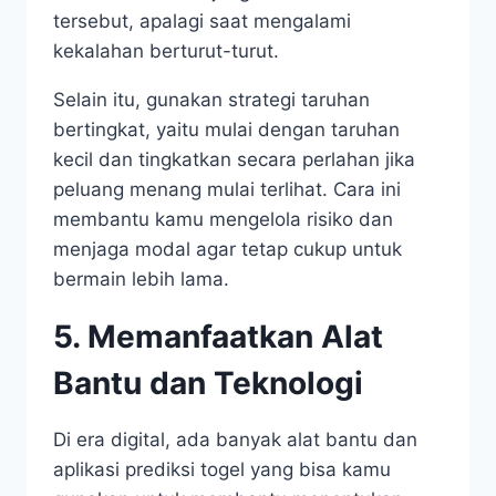
tersebut, apalagi saat mengalami
kekalahan berturut-turut.
Selain itu, gunakan strategi taruhan
bertingkat, yaitu mulai dengan taruhan
kecil dan tingkatkan secara perlahan jika
peluang menang mulai terlihat. Cara ini
membantu kamu mengelola risiko dan
menjaga modal agar tetap cukup untuk
bermain lebih lama.
5. Memanfaatkan Alat
Bantu dan Teknologi
Di era digital, ada banyak alat bantu dan
aplikasi prediksi togel yang bisa kamu