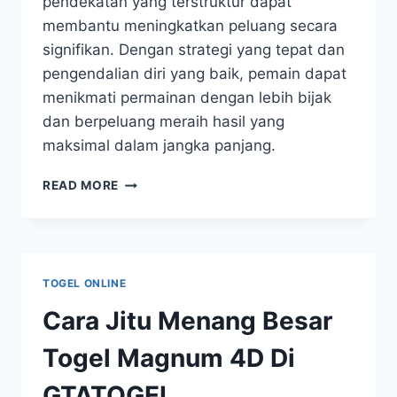
pendekatan yang terstruktur dapat
membantu meningkatkan peluang secara
signifikan. Dengan strategi yang tepat dan
pengendalian diri yang baik, pemain dapat
menikmati permainan dengan lebih bijak
dan berpeluang meraih hasil yang
maksimal dalam jangka panjang.
RAHASIA
READ MORE
RUMUS
JITU
DAN
JACKPOT
DI
TOGEL ONLINE
TOGEL
MAGNUM
Cara Jitu Menang Besar
4D
Togel Magnum 4D Di
GTATOGEL