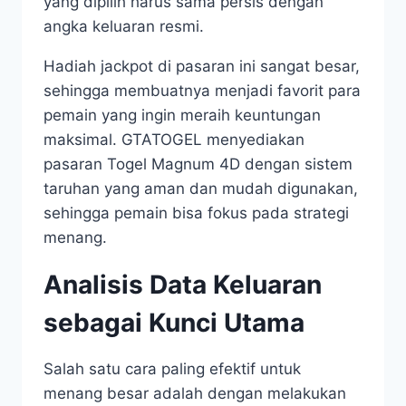
yang dipilih harus sama persis dengan
angka keluaran resmi.
Hadiah jackpot di pasaran ini sangat besar,
sehingga membuatnya menjadi favorit para
pemain yang ingin meraih keuntungan
maksimal. GTATOGEL menyediakan
pasaran Togel Magnum 4D dengan sistem
taruhan yang aman dan mudah digunakan,
sehingga pemain bisa fokus pada strategi
menang.
Analisis Data Keluaran
sebagai Kunci Utama
Salah satu cara paling efektif untuk
menang besar adalah dengan melakukan