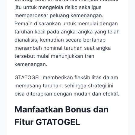
jitu untuk mengelola risiko sekaligus
memperbesar peluang kemenangan.
Pemain disarankan untuk memulai dengan
taruhan kecil pada angka-angka yang telah
dianalisis, kemudian secara bertahap
menambah nominal taruhan saat angka
tersebut mulai menunjukkan tren
kemenangan.
GTATOGEL memberikan fleksibilitas dalam
memasang taruhan, sehingga strategi ini
bisa diterapkan dengan mudah dan efektif.
Manfaatkan Bonus dan
Fitur GTATOGEL