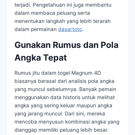
terjadi. Pengetahuan ini juga membantu
dalam membaca peluang serta
menentukan langkah yang lebih terarah
dalam permainan
dasartoto
.
Gunakan Rumus dan Pola
Angka Tepat
Rumus jitu dalam togel Magnum 4D
biasanya berasal dari analisis pola angka
yang muncul sebelumnya. Banyak pemain
menggunakan data historis untuk melihat
angka yang sering keluar maupun angka
yang jarang muncul. Dari sini, mereka
mencoba menyusun kombinasi angka yang
dianggap memiliki peluang lebih besar.