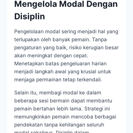
Mengelola Modal Dengan
Disiplin
Pengelolaan modal sering menjadi hal yang
terlupakan oleh banyak pemain. Tanpa
pengaturan yang baik, risiko kerugian besar
akan meningkat dengan cepat.
Menetapkan batas pengeluaran harian
menjadi langkah awal yang krusial untuk
menjaga permainan tetap terkendali.
Selain itu, membagi modal ke dalam
beberapa sesi bermain dapat membantu
pemain bertahan lebih lama. Strategi ini
memungkinkan pemain mencoba berbagai
pendekatan tanpa kehilangan seluruh
modal sekaligus. Disiplin dalam