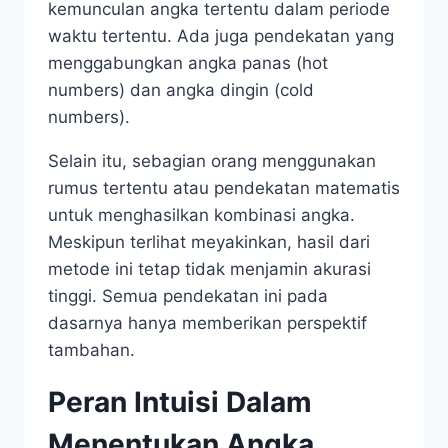
kemunculan angka tertentu dalam periode
waktu tertentu. Ada juga pendekatan yang
menggabungkan angka panas (hot
numbers) dan angka dingin (cold
numbers).
Selain itu, sebagian orang menggunakan
rumus tertentu atau pendekatan matematis
untuk menghasilkan kombinasi angka.
Meskipun terlihat meyakinkan, hasil dari
metode ini tetap tidak menjamin akurasi
tinggi. Semua pendekatan ini pada
dasarnya hanya memberikan perspektif
tambahan.
Peran Intuisi Dalam
Menentukan Angka