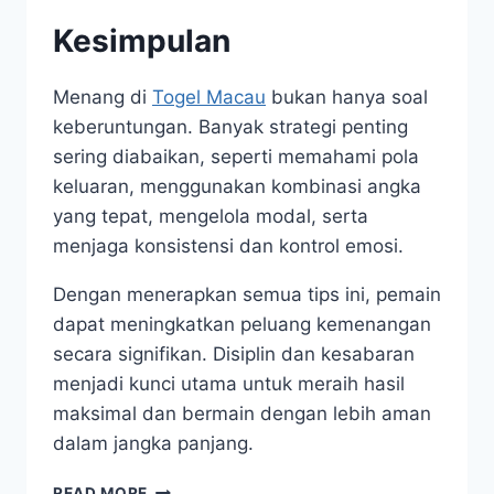
Kesimpulan
Menang di
Togel Macau
bukan hanya soal
keberuntungan. Banyak strategi penting
sering diabaikan, seperti memahami pola
keluaran, menggunakan kombinasi angka
yang tepat, mengelola modal, serta
menjaga konsistensi dan kontrol emosi.
Dengan menerapkan semua tips ini, pemain
dapat meningkatkan peluang kemenangan
secara signifikan. Disiplin dan kesabaran
menjadi kunci utama untuk meraih hasil
maksimal dan bermain dengan lebih aman
dalam jangka panjang.
TIPS
READ MORE