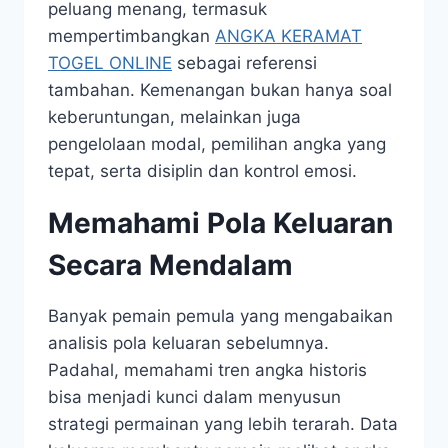
peluang menang, termasuk
mempertimbangkan
ANGKA KERAMAT
TOGEL ONLINE
sebagai referensi
tambahan. Kemenangan bukan hanya soal
keberuntungan, melainkan juga
pengelolaan modal, pemilihan angka yang
tepat, serta disiplin dan kontrol emosi.
Memahami Pola Keluaran
Secara Mendalam
Banyak pemain pemula yang mengabaikan
analisis pola keluaran sebelumnya.
Padahal, memahami tren angka historis
bisa menjadi kunci dalam menyusun
strategi permainan yang lebih terarah. Data