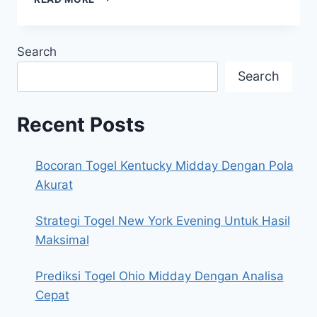
MENANG
YANG
SERING
Search
DILUPAKAN
PEMAIN
Search
DI
TOGEL
MACAU
Recent Posts
Bocoran Togel Kentucky Midday Dengan Pola
Akurat
Strategi Togel New York Evening Untuk Hasil
Maksimal
Prediksi Togel Ohio Midday Dengan Analisa
Cepat