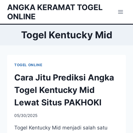
Skip
ANGKA KERAMAT TOGEL
to
ONLINE
content
Togel Kentucky Mid
TOGEL ONLINE
Cara Jitu Prediksi Angka
Togel Kentucky Mid
Lewat Situs PAKHOKI
05/30/2025
Togel Kentucky Mid menjadi salah satu