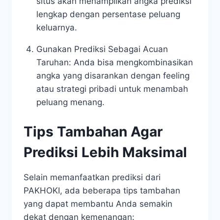
situs akan menampilkan angka prediksi
lengkap dengan persentase peluang
keluarnya.
Gunakan Prediksi Sebagai Acuan
Taruhan: Anda bisa mengkombinasikan
angka yang disarankan dengan feeling
atau strategi pribadi untuk menambah
peluang menang.
Tips Tambahan Agar
Prediksi Lebih Maksimal
Selain memanfaatkan prediksi dari
PAKHOKI, ada beberapa tips tambahan
yang dapat membantu Anda semakin
dekat dengan kemenangan: