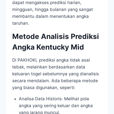
dapat mengakses prediksi harian,
mingguan, hingga bulanan yang sangat
membantu dalam menentukan angka
taruhan.
Metode Analisis Prediksi
Angka Kentucky Mid
Di PAKHOKI, prediksi angka tidak asal
tebak, melainkan berdasarkan data
keluaran togel sebelumnya yang dianalisis
secara mendalam. Ada beberapa metode
yang biasa digunakan, seperti:
Analisa Data Historis: Melihat pola
angka yang sering keluar dan angka
yang jarang muncul.