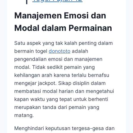
Manajemen Emosi dan
Modal dalam Permainan
Satu aspek yang tak kalah penting dalam
bermain togel
donototo
adalah
pengendalian emosi dan manajemen
modal. Tidak sedikit pemain yang
kehilangan arah karena terlalu bernafsu
mengejar jackpot. Sikap disiplin dalam
membatasi modal harian dan mengetahui
kapan waktu yang tepat untuk berhenti
merupakan tanda dari pemain yang
matang.
Menghindari keputusan tergesa-gesa dan