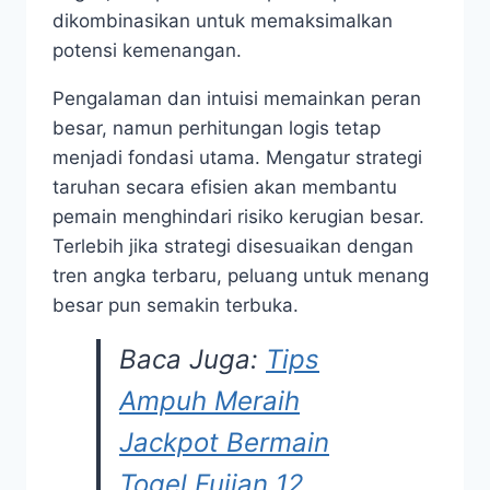
dikombinasikan untuk memaksimalkan
potensi kemenangan.
Pengalaman dan intuisi memainkan peran
besar, namun perhitungan logis tetap
menjadi fondasi utama. Mengatur strategi
taruhan secara efisien akan membantu
pemain menghindari risiko kerugian besar.
Terlebih jika strategi disesuaikan dengan
tren angka terbaru, peluang untuk menang
besar pun semakin terbuka.
Baca Juga:
Tips
Ampuh Meraih
Jackpot Bermain
Togel Fujian 12