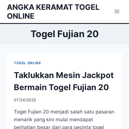
Skip
ANGKA KERAMAT TOGEL
to
ONLINE
content
Togel Fujian 20
TOGEL ONLINE
Taklukkan Mesin Jackpot
Bermain Togel Fujian 20
07/24/2025
Togel Fujian 20 menjadi salah satu pasaran
menarik yang kini mulai mendapat
perhatian besar dari para pecinta togel