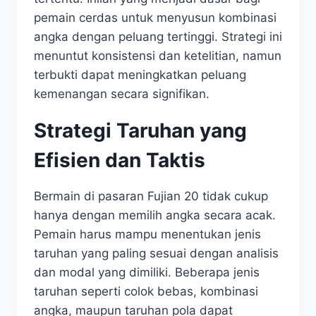
pemain cerdas untuk menyusun kombinasi
angka dengan peluang tertinggi. Strategi ini
menuntut konsistensi dan ketelitian, namun
terbukti dapat meningkatkan peluang
kemenangan secara signifikan.
Strategi Taruhan yang
Efisien dan Taktis
Bermain di pasaran Fujian 20 tidak cukup
hanya dengan memilih angka secara acak.
Pemain harus mampu menentukan jenis
taruhan yang paling sesuai dengan analisis
dan modal yang dimiliki. Beberapa jenis
taruhan seperti colok bebas, kombinasi
angka, maupun taruhan pola dapat