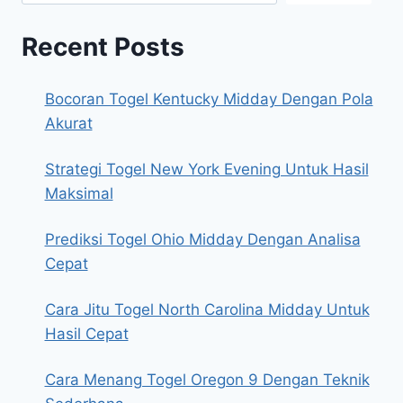
Recent Posts
Bocoran Togel Kentucky Midday Dengan Pola
Akurat
Strategi Togel New York Evening Untuk Hasil
Maksimal
Prediksi Togel Ohio Midday Dengan Analisa
Cepat
Cara Jitu Togel North Carolina Midday Untuk
Hasil Cepat
Cara Menang Togel Oregon 9 Dengan Teknik