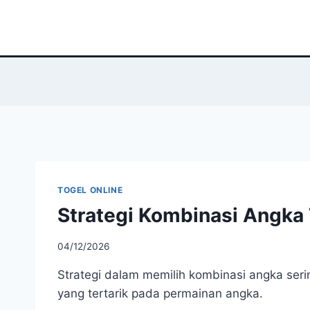
Skip
to
content
TOGEL ONLINE
Strategi Kombinasi Angka
04/12/2026
Strategi dalam memilih kombinasi angka ser
yang tertarik pada permainan angka.