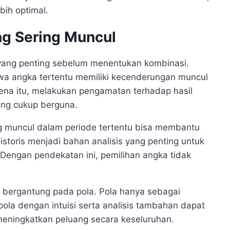
bih optimal.
g Sering Muncul
yang penting sebelum menentukan kombinasi.
a angka tertentu memiliki kecenderungan muncul
arena itu, melakukan pengamatan terhadap hasil
ng cukup berguna.
ng muncul dalam periode tertentu bisa membantu
storis menjadi bahan analisis yang penting untuk
Dengan pendekatan ini, pemilihan angka tidak
 bergantung pada pola. Pola hanya sebagai
ola dengan intuisi serta analisis tambahan dapat
meningkatkan peluang secara keseluruhan.