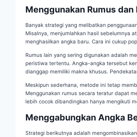
Menggunakan Rumus dan P
Banyak strategi yang melibatkan pengguna
Misalnya, menjumlahkan hasil sebelumnya 
menghasilkan angka baru. Cara ini cukup pop
Rumus lain yang sering digunakan adalah mem
peristiwa tertentu. Angka-angka tersebut k
dianggap memiliki makna khusus. Pendekatan 
Meskipun sederhana, metode ini tetap memb
Menggunakan rumus secara teratur dapat m
lebih cocok dibandingkan hanya mengikuti 
Menggabungkan Angka Bes
Strategi berikutnya adalah mengombinasikan