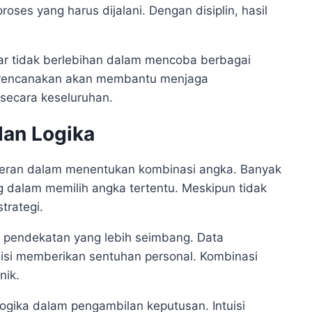
oses yang harus dijalani. Dengan disiplin, hasil
gar tidak berlebihan dalam mencoba berbagai
 direncanakan akan membantu menjaga
secara keseluruhan.
dan Logika
i peran dalam menentukan kombinasi angka. Banyak
g dalam memilih angka tertentu. Meskipun tidak
trategi.
 pendekatan yang lebih seimbang. Data
isi memberikan sentuhan personal. Kombinasi
nik.
gika dalam pengambilan keputusan. Intuisi