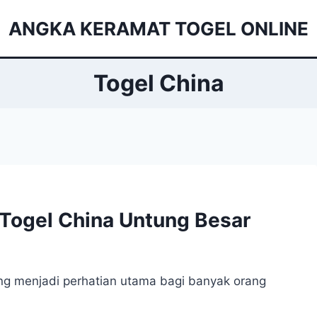
ANGKA KERAMAT TOGEL ONLINE
Togel China
 Togel China Untung Besar
ing menjadi perhatian utama bagi banyak orang