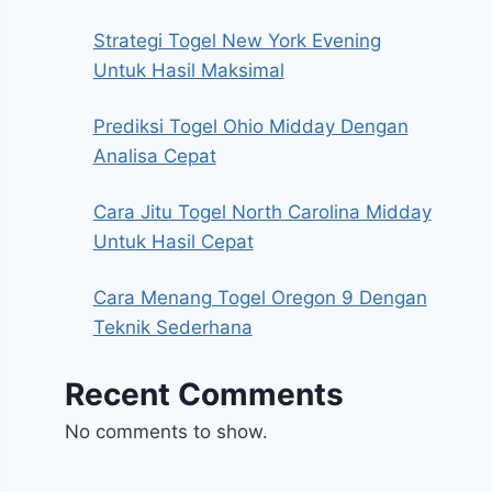
Strategi Togel New York Evening
Untuk Hasil Maksimal
Prediksi Togel Ohio Midday Dengan
Analisa Cepat
Cara Jitu Togel North Carolina Midday
Untuk Hasil Cepat
Cara Menang Togel Oregon 9 Dengan
Teknik Sederhana
Recent Comments
No comments to show.