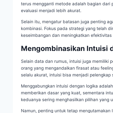
terus mengganti metode adalah bagian dari pr
evaluasi menjadi lebih akurat.
Selain itu, mengatur batasan juga penting a
kombinasi. Fokus pada strategi yang telah
keseimbangan dan meningkatkan efektivitas 
Mengombinasikan Intuisi 
Selain data dan rumus, intuisi juga memilik
orang yang mengandalkan firasat atau feelin
selalu akurat, intuisi bisa menjadi pelengkap s
Menggabungkan intuisi dengan logika adalah
memberikan dasar yang kuat, sementara intu
keduanya sering menghasilkan pilihan yang u
Namun, penting untuk tetap mengutamakan lo