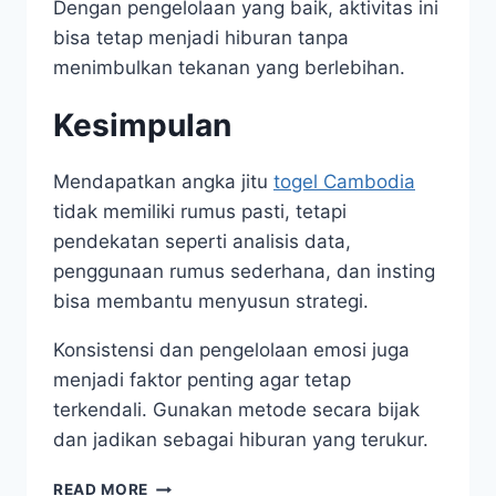
Dengan pengelolaan yang baik, aktivitas ini
bisa tetap menjadi hiburan tanpa
menimbulkan tekanan yang berlebihan.
Kesimpulan
Mendapatkan angka jitu
togel Cambodia
tidak memiliki rumus pasti, tetapi
pendekatan seperti analisis data,
penggunaan rumus sederhana, dan insting
bisa membantu menyusun strategi.
Konsistensi dan pengelolaan emosi juga
menjadi faktor penting agar tetap
terkendali. Gunakan metode secara bijak
dan jadikan sebagai hiburan yang terukur.
CARA
READ MORE