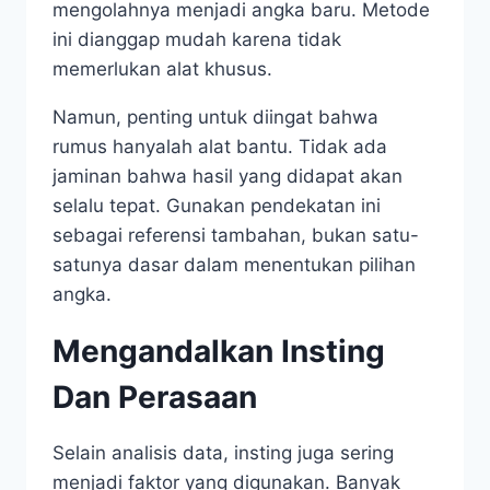
mengolahnya menjadi angka baru. Metode
ini dianggap mudah karena tidak
memerlukan alat khusus.
Namun, penting untuk diingat bahwa
rumus hanyalah alat bantu. Tidak ada
jaminan bahwa hasil yang didapat akan
selalu tepat. Gunakan pendekatan ini
sebagai referensi tambahan, bukan satu-
satunya dasar dalam menentukan pilihan
angka.
Mengandalkan Insting
Dan Perasaan
Selain analisis data, insting juga sering
menjadi faktor yang digunakan. Banyak