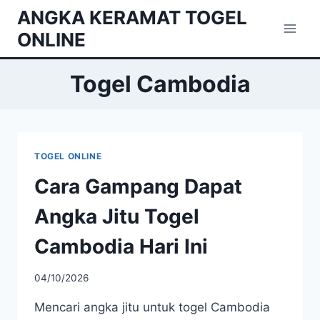
Skip
ANGKA KERAMAT TOGEL
to
ONLINE
content
Togel Cambodia
TOGEL ONLINE
Cara Gampang Dapat
Angka Jitu Togel
Cambodia Hari Ini
04/10/2026
Mencari angka jitu untuk togel Cambodia