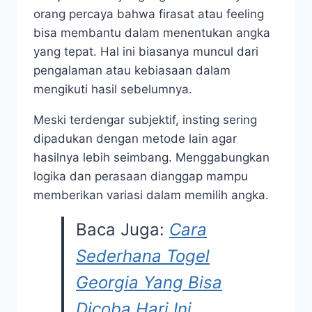
orang percaya bahwa firasat atau feeling
bisa membantu dalam menentukan angka
yang tepat. Hal ini biasanya muncul dari
pengalaman atau kebiasaan dalam
mengikuti hasil sebelumnya.
Meski terdengar subjektif, insting sering
dipadukan dengan metode lain agar
hasilnya lebih seimbang. Menggabungkan
logika dan perasaan dianggap mampu
memberikan variasi dalam memilih angka.
Baca Juga:
Cara
Sederhana Togel
Georgia Yang Bisa
Dicoba Hari Ini