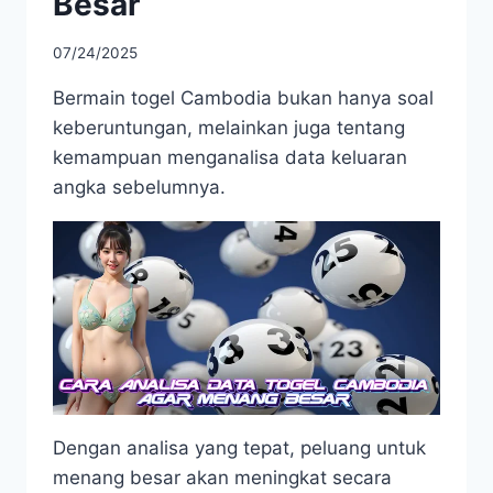
Besar
07/24/2025
Bermain togel Cambodia bukan hanya soal
keberuntungan, melainkan juga tentang
kemampuan menganalisa data keluaran
angka sebelumnya.
Dengan analisa yang tepat, peluang untuk
menang besar akan meningkat secara