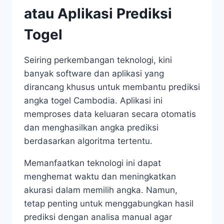
atau Aplikasi Prediksi
Togel
Seiring perkembangan teknologi, kini
banyak software dan aplikasi yang
dirancang khusus untuk membantu prediksi
angka togel Cambodia. Aplikasi ini
memproses data keluaran secara otomatis
dan menghasilkan angka prediksi
berdasarkan algoritma tertentu.
Memanfaatkan teknologi ini dapat
menghemat waktu dan meningkatkan
akurasi dalam memilih angka. Namun,
tetap penting untuk menggabungkan hasil
prediksi dengan analisa manual agar