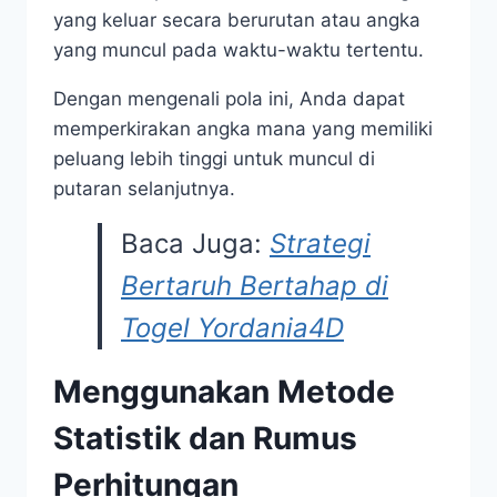
yang keluar secara berurutan atau angka
yang muncul pada waktu-waktu tertentu.
Dengan mengenali pola ini, Anda dapat
memperkirakan angka mana yang memiliki
peluang lebih tinggi untuk muncul di
putaran selanjutnya.
Baca Juga:
Strategi
Bertaruh Bertahap di
Togel Yordania4D
Menggunakan Metode
Statistik dan Rumus
Perhitungan