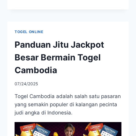
GAMPANG
DAPAT
ANGKA
JITU
TOGEL
TOGEL ONLINE
CAMBODIA
HARI
Panduan Jitu Jackpot
INI
Besar Bermain Togel
Cambodia
07/24/2025
Togel Cambodia adalah salah satu pasaran
yang semakin populer di kalangan pecinta
judi angka di Indonesia.