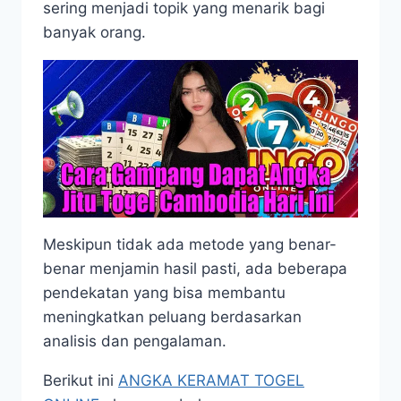
sering menjadi topik yang menarik bagi
banyak orang.
Meskipun tidak ada metode yang benar-
benar menjamin hasil pasti, ada beberapa
pendekatan yang bisa membantu
meningkatkan peluang berdasarkan
analisis dan pengalaman.
Berikut ini
ANGKA KERAMAT TOGEL