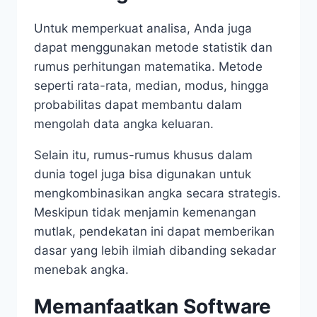
Untuk memperkuat analisa, Anda juga
dapat menggunakan metode statistik dan
rumus perhitungan matematika. Metode
seperti rata-rata, median, modus, hingga
probabilitas dapat membantu dalam
mengolah data angka keluaran.
Selain itu, rumus-rumus khusus dalam
dunia togel juga bisa digunakan untuk
mengkombinasikan angka secara strategis.
Meskipun tidak menjamin kemenangan
mutlak, pendekatan ini dapat memberikan
dasar yang lebih ilmiah dibanding sekadar
menebak angka.
Memanfaatkan Software