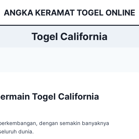
ANGKA KERAMAT TOGEL ONLINE
Togel California
rmain Togel California
i perkembangan, dengan semakin banyaknya
seluruh dunia.