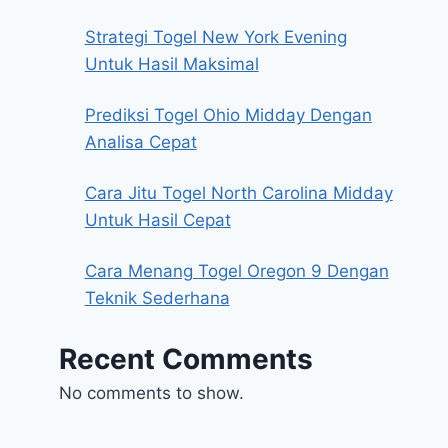
Strategi Togel New York Evening
Untuk Hasil Maksimal
Prediksi Togel Ohio Midday Dengan
Analisa Cepat
Cara Jitu Togel North Carolina Midday
Untuk Hasil Cepat
Cara Menang Togel Oregon 9 Dengan
Teknik Sederhana
Recent Comments
No comments to show.