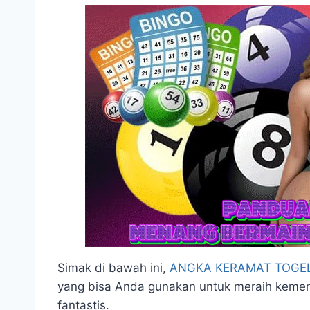
Simak di bawah ini,
ANGKA KERAMAT TOGE
yang bisa Anda gunakan untuk meraih kem
fantastis.