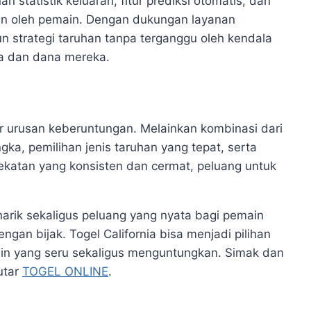
 statistik keluaran, fitur prediksi otomatis, dan
an oleh pemain. Dengan dukungan layanan
un strategi taruhan tanpa terganggu oleh kendala
ta dan dana mereka.
 urusan keberuntungan. Melainkan kombinasi dari
ka, pemilihan jenis taruhan yang tepat, serta
ekatan yang konsisten dan cermat, peluang untuk
rik sekaligus peluang yang nyata bagi pemain
gan bijak. Togel California bisa menjadi pilihan
n yang seru sekaligus menguntungkan. Simak dan
utar
TOGEL ONLINE
.