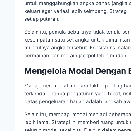
untuk menggabungkan angka panas (angka se
keluar) agar variasi lebih seimbang. Strat
setiap putaran.
Selain itu, pemula sebaiknya tidak terlalu 
kesempatan satu set angka untuk dimainka
munculnya angka tersebut. Konsistensi dal
permainan dan meraih jackpot lebih mudah.
Mengelola Modal Dengan B
Manajemen modal menjadi faktor penting ba
terkendali. Tanpa pengaturan yang tepat, ri
batas pengeluaran harian adalah langkah awa
Selain itu, membagi modal menjadi beberap
lebih lama. Strategi ini memberi ruang unt
seluruh modal sekaligus. Disiplin dalam pen