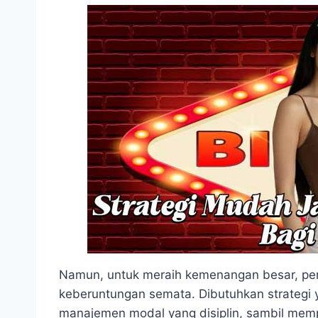
Namun, untuk meraih kemenangan besar, pe
keberuntungan semata. Dibutuhkan strategi 
manajemen modal yang disiplin, sambil me