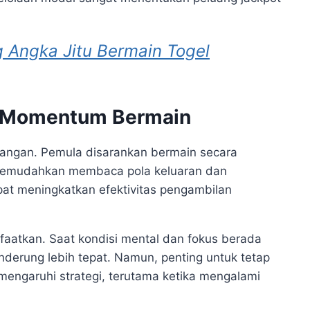
 Angka Jitu Bermain Togel
 Momentum Bermain
ngan. Pemula disarankan bermain secara
i memudahkan membaca pola keluaran dan
pat meningkatkan efektivitas pengambilan
faatkan. Saat kondisi mental dan fokus berada
enderung lebih tepat. Namun, penting untuk tetap
engaruhi strategi, terutama ketika mengalami