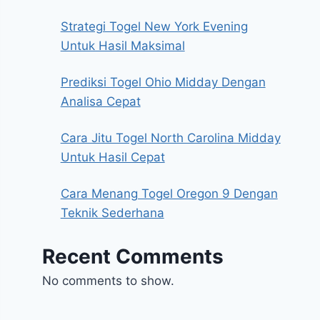
Strategi Togel New York Evening
Untuk Hasil Maksimal
Prediksi Togel Ohio Midday Dengan
Analisa Cepat
Cara Jitu Togel North Carolina Midday
Untuk Hasil Cepat
Cara Menang Togel Oregon 9 Dengan
Teknik Sederhana
Recent Comments
No comments to show.