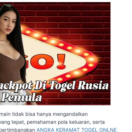
main tidak bisa hanya mengandalkan
yang tepat, pemahaman pola keluaran, serta
mpertimbangkan
ANGKA KERAMAT TOGEL ONLNE