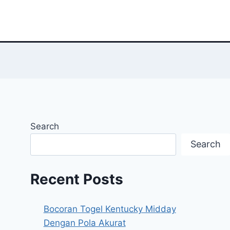
Search
Search
Recent Posts
Bocoran Togel Kentucky Midday
Dengan Pola Akurat