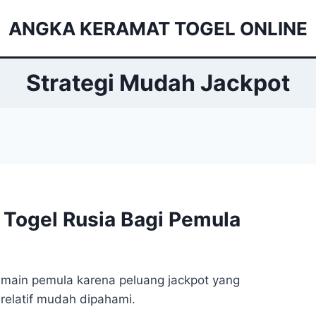
ANGKA KERAMAT TOGEL ONLINE
Strategi Mudah Jackpot
 Togel Rusia Bagi Pemula
emain pemula karena peluang jackpot yang
relatif mudah dipahami.