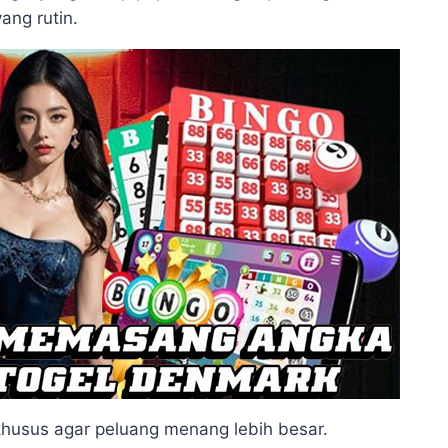
ng rutin.
husus agar peluang menang lebih besar.