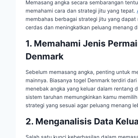
Memasang angka secara sembarangan tentu tid
memahami cara dan strategi jitu yang tepat.
membahas berbagai strategi jitu yang dap
cerdas dan meningkatkan peluang menang di
1. Memahami Jenis Permai
Denmark
Sebelum memasang angka, penting untuk me
mainnya. Biasanya togel Denmark terdiri da
menebak angka yang keluar dalam rentang dig
sistem taruhan memungkinkan kamu memilih
strategi yang sesuai agar peluang menang le
2. Menganalisis Data Kelu
Salah satu kunci keberhasilan dalam memasa