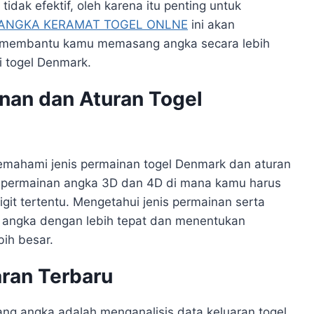
ak efektif, oleh karena itu penting untuk
ANGKA KERAMAT TOGEL ONLNE
ini akan
at membantu kamu memasang angka secara lebih
 togel Denmark.
nan dan Aturan Togel
mahami jenis permainan togel Denmark dan aturan
ri permainan angka 3D dan 4D di mana kamu harus
it tertentu. Mengetahui jenis permainan serta
 angka dengan lebih tepat dan menentukan
bih besar.
aran Terbaru
ng angka adalah menganalisis data keluaran togel