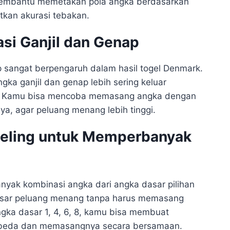
i membantu memetakan pola angka berdasarkan
tkan akurasi tebakan.
asi Ganjil dan Genap
 sangat berpengaruh dalam hasil togel Denmark.
ka ganjil dan genap lebih sering keluar
h. Kamu bisa mencoba memasang angka dengan
nya, agar peluang menang lebih tinggi.
eeling untuk Memperbanyak
yak kombinasi angka dari angka dasar pilihan
esar peluang menang tanpa harus memasang
gka dasar 1, 4, 6, 8, kamu bisa membuat
-beda dan memasangnya secara bersamaan.