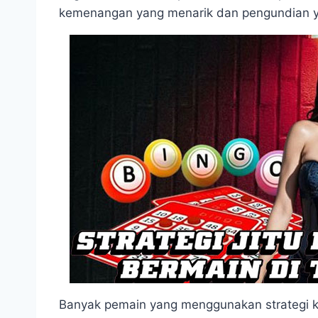
kemenangan yang menarik dan pengundian ya
Banyak pemain yang menggunakan strategi k