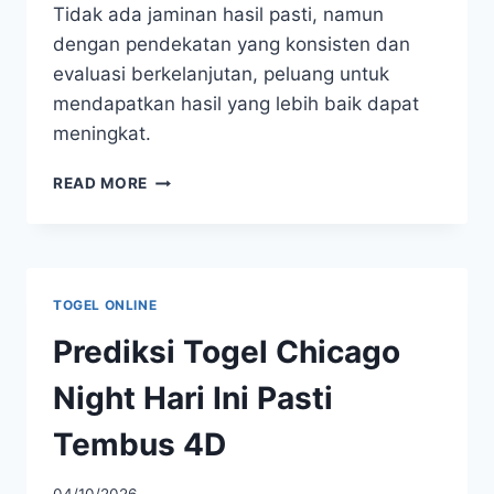
Tidak ada jaminan hasil pasti, namun
dengan pendekatan yang konsisten dan
evaluasi berkelanjutan, peluang untuk
mendapatkan hasil yang lebih baik dapat
meningkat.
RAHASIA
READ MORE
MASTER
TOGEL
DENMARK
MENANG
TERUS
TOGEL ONLINE
SETIAP
HARI
Prediksi Togel Chicago
Night Hari Ini Pasti
Tembus 4D
04/10/2026