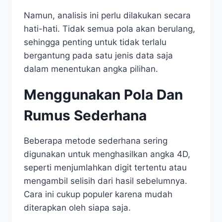
Namun, analisis ini perlu dilakukan secara
hati-hati. Tidak semua pola akan berulang,
sehingga penting untuk tidak terlalu
bergantung pada satu jenis data saja
dalam menentukan angka pilihan.
Menggunakan Pola Dan
Rumus Sederhana
Beberapa metode sederhana sering
digunakan untuk menghasilkan angka 4D,
seperti menjumlahkan digit tertentu atau
mengambil selisih dari hasil sebelumnya.
Cara ini cukup populer karena mudah
diterapkan oleh siapa saja.