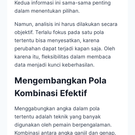
Kedua informasi ini sama-sama penting
dalam menentukan pilihan.
Namun, analisis ini harus dilakukan secara
objektif. Terlalu fokus pada satu pola
tertentu bisa menyesatkan, karena
perubahan dapat terjadi kapan saja. Oleh
karena itu, fleksibilitas dalam membaca
data menjadi kunci keberhasilan.
Mengembangkan Pola
Kombinasi Efektif
Menggabungkan angka dalam pola
tertentu adalah teknik yang banyak
digunakan oleh pemain berpengalaman.
Kombinasi antara angka ganjil dan genap,