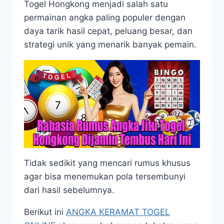
Togel Hongkong menjadi salah satu
permainan angka paling populer dengan
daya tarik hasil cepat, peluang besar, dan
strategi unik yang menarik banyak pemain.
Tidak sedikit yang mencari rumus khusus
agar bisa menemukan pola tersembunyi
dari hasil sebelumnya.
Berikut ini
ANGKA KERAMAT TOGEL