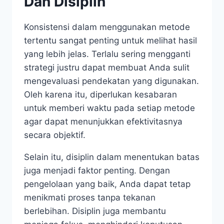
Dan Disiplin
Konsistensi dalam menggunakan metode
tertentu sangat penting untuk melihat hasil
yang lebih jelas. Terlalu sering mengganti
strategi justru dapat membuat Anda sulit
mengevaluasi pendekatan yang digunakan.
Oleh karena itu, diperlukan kesabaran
untuk memberi waktu pada setiap metode
agar dapat menunjukkan efektivitasnya
secara objektif.
Selain itu, disiplin dalam menentukan batas
juga menjadi faktor penting. Dengan
pengelolaan yang baik, Anda dapat tetap
menikmati proses tanpa tekanan
berlebihan. Disiplin juga membantu