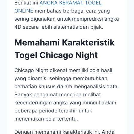
Berikut ini
ANGKA KERAMAT TOGEL
ONLINE
membahas berbagai cara yang
sering digunakan untuk memprediksi angka
4D secara lebih sistematis dan bijak.
Memahami Karakteristik
Togel Chicago Night
Chicago Night dikenal memiliki pola hasil
yang dinamis, sehingga membutuhkan
perhatian khusus dalam menganalisis data.
Banyak pengamat mencoba melihat
kecenderungan angka yang muncul dalam
beberapa periode terakhir untuk
menemukan pola tertentu.
Dengan memahami karakteristik ini, Anda