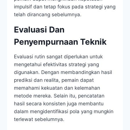
impulsif dan tetap fokus pada strategi yang
telah dirancang sebelumnya.
Evaluasi Dan
Penyempurnaan Teknik
Evaluasi rutin sangat diperlukan untuk
mengetahui efektivitas strategi yang
digunakan. Dengan membandingkan hasil
prediksi dan realita, pemain dapat
memahami kekuatan dan kelemahan
metode mereka. Selain itu, pencatatan
hasil secara konsisten juga membantu
dalam mengidentifikasi pola yang mungkin
terlewat sebelumnya.