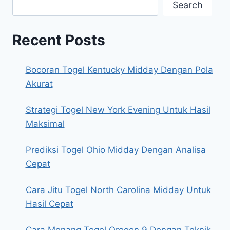
MEMBANTU
Search
ANDA
LEBIH
KONSISTEN
Recent Posts
Bocoran Togel Kentucky Midday Dengan Pola
Akurat
Strategi Togel New York Evening Untuk Hasil
Maksimal
Prediksi Togel Ohio Midday Dengan Analisa
Cepat
Cara Jitu Togel North Carolina Midday Untuk
Hasil Cepat
Cara Menang Togel Oregon 9 Dengan Teknik