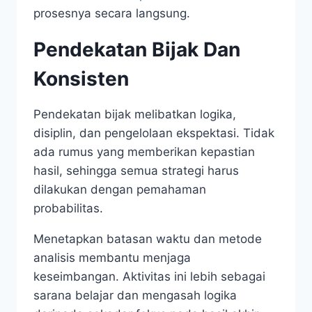
prosesnya secara langsung.
Pendekatan Bijak Dan
Konsisten
Pendekatan bijak melibatkan logika,
disiplin, dan pengelolaan ekspektasi. Tidak
ada rumus yang memberikan kepastian
hasil, sehingga semua strategi harus
dilakukan dengan pemahaman
probabilitas.
Menetapkan batasan waktu dan metode
analisis membantu menjaga
keseimbangan. Aktivitas ini lebih sebagai
sarana belajar dan mengasah logika