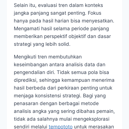
Selain itu, evaluasi tren dalam konteks
jangka panjang sangat penting. Fokus
hanya pada hasil harian bisa menyesatkan.
Mengamati hasil selama periode panjang
memberikan perspektif objektif dan dasar
strategi yang lebih solid.
Mengikuti tren membutuhkan
keseimbangan antara analisis data dan
pengendalian diri. Tidak semua pola bisa
diprediksi, sehingga kemampuan menerima
hasil berbeda dari perkiraan penting untuk
menjaga konsistensi strategi. Bagi yang
penasaran dengan berbagai metode
analisis angka yang sering dibahas pemain,
tidak ada salahnya mulai mengeksplorasi
sendiri melalui
tempototo
untuk merasakan