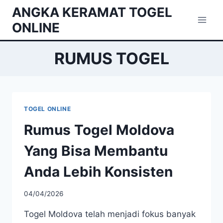
Skip
ANGKA KERAMAT TOGEL
to
ONLINE
content
RUMUS TOGEL
TOGEL ONLINE
Rumus Togel Moldova
Yang Bisa Membantu
Anda Lebih Konsisten
04/04/2026
Togel Moldova telah menjadi fokus banyak