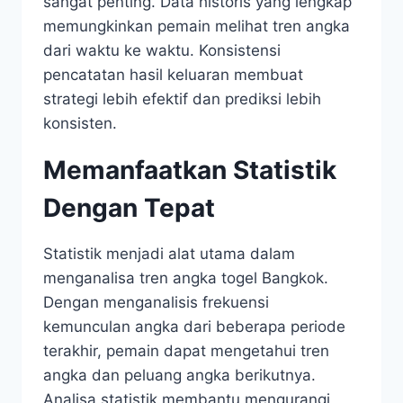
sangat penting. Data historis yang lengkap
memungkinkan pemain melihat tren angka
dari waktu ke waktu. Konsistensi
pencatatan hasil keluaran membuat
strategi lebih efektif dan prediksi lebih
konsisten.
Memanfaatkan Statistik
Dengan Tepat
Statistik menjadi alat utama dalam
menganalisa tren angka togel Bangkok.
Dengan menganalisis frekuensi
kemunculan angka dari beberapa periode
terakhir, pemain dapat mengetahui tren
angka dan peluang angka berikutnya.
Analisa statistik membantu mengurangi