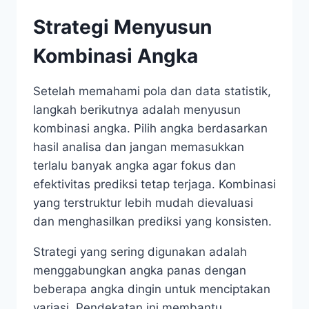
Strategi Menyusun
Kombinasi Angka
Setelah memahami pola dan data statistik,
langkah berikutnya adalah menyusun
kombinasi angka. Pilih angka berdasarkan
hasil analisa dan jangan memasukkan
terlalu banyak angka agar fokus dan
efektivitas prediksi tetap terjaga. Kombinasi
yang terstruktur lebih mudah dievaluasi
dan menghasilkan prediksi yang konsisten.
Strategi yang sering digunakan adalah
menggabungkan angka panas dengan
beberapa angka dingin untuk menciptakan
variasi. Pendekatan ini membantu