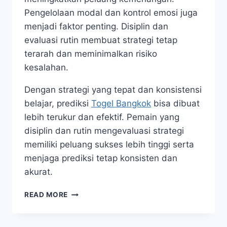
Pengelolaan modal dan kontrol emosi juga
menjadi faktor penting. Disiplin dan
evaluasi rutin membuat strategi tetap
terarah dan meminimalkan risiko
kesalahan.
Dengan strategi yang tepat dan konsistensi
belajar, prediksi
Togel Bangkok
bisa dibuat
lebih terukur dan efektif. Pemain yang
disiplin dan rutin mengevaluasi strategi
memiliki peluang sukses lebih tinggi serta
menjaga prediksi tetap konsisten dan
akurat.
STRATEGI
READ MORE
TEPAT
ANALISA
TREN