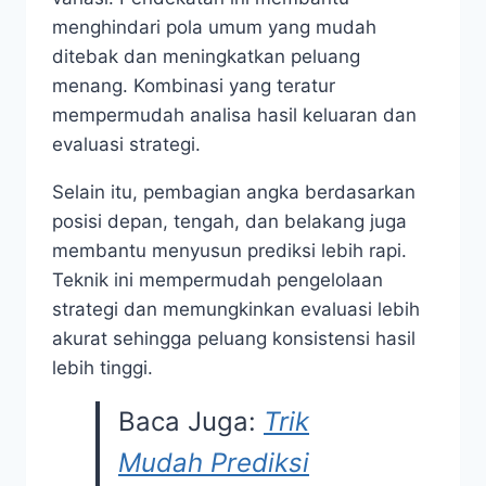
menghindari pola umum yang mudah
ditebak dan meningkatkan peluang
menang. Kombinasi yang teratur
mempermudah analisa hasil keluaran dan
evaluasi strategi.
Selain itu, pembagian angka berdasarkan
posisi depan, tengah, dan belakang juga
membantu menyusun prediksi lebih rapi.
Teknik ini mempermudah pengelolaan
strategi dan memungkinkan evaluasi lebih
akurat sehingga peluang konsistensi hasil
lebih tinggi.
Baca Juga:
Trik
Mudah Prediksi