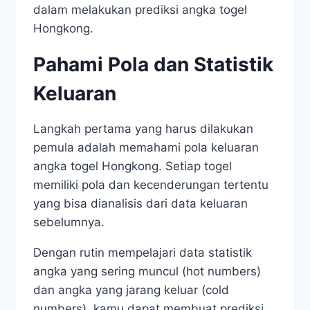
dalam melakukan prediksi angka togel
Hongkong.
Pahami Pola dan Statistik
Keluaran
Langkah pertama yang harus dilakukan
pemula adalah memahami pola keluaran
angka togel Hongkong. Setiap togel
memiliki pola dan kecenderungan tertentu
yang bisa dianalisis dari data keluaran
sebelumnya.
Dengan rutin mempelajari data statistik
angka yang sering muncul (hot numbers)
dan angka yang jarang keluar (cold
numbers), kamu dapat membuat prediksi