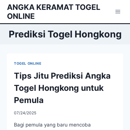
Skip
ANGKA KERAMAT TOGEL
to
ONLINE
content
Prediksi Togel Hongkong
TOGEL ONLINE
Tips Jitu Prediksi Angka
Togel Hongkong untuk
Pemula
07/24/2025
Bagi pemula yang baru mencoba