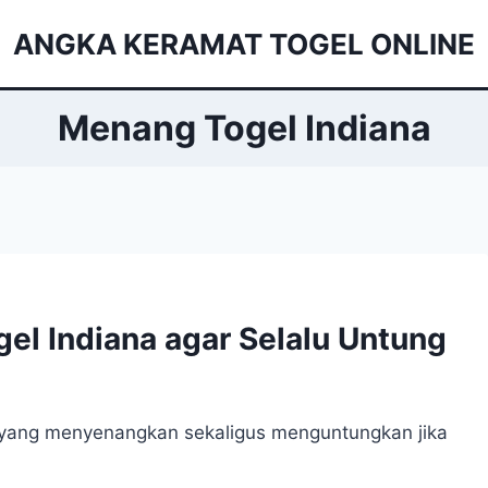
ANGKA KERAMAT TOGEL ONLINE
Menang Togel Indiana
el Indiana agar Selalu Untung
n yang menyenangkan sekaligus menguntungkan jika