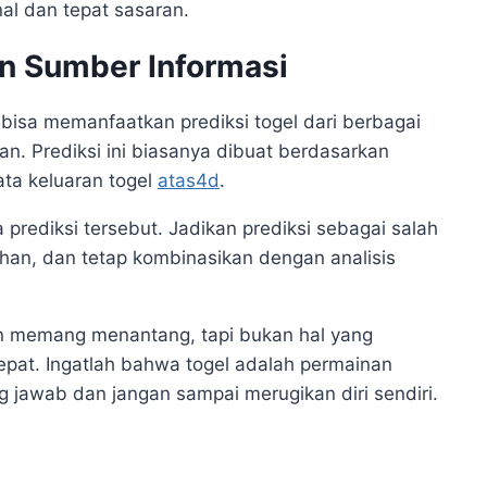
al dan tepat sasaran.
n Sumber Informasi
bisa memanfaatkan prediksi togel dari berbagai
n. Prediksi ini biasanya dibuat berdasarkan
ata keluaran togel
atas4d
.
rediksi tersebut. Jadikan prediksi sebagai salah
an, dan tetap kombinasikan dengan analisis
n memang menantang, tapi bukan hal yang
epat. Ingatlah bahwa togel adalah permainan
g jawab dan jangan sampai merugikan diri sendiri.