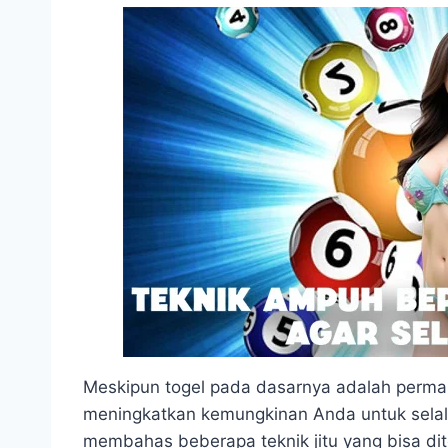
Meskipun togel pada dasarnya adalah perma
meningkatkan kemungkinan Anda untuk sela
membahas beberapa teknik jitu yang bisa dit