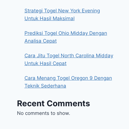
Strategi Togel New York Evening
Untuk Hasil Maksimal
Prediksi Togel Ohio Midday Dengan
Analisa Cepat
Cara Jitu Togel North Carolina Midday
Untuk Hasil Cepat
Cara Menang Togel Oregon 9 Dengan
Teknik Sederhana
Recent Comments
No comments to show.