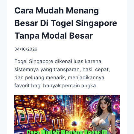
ZONK
Cara Mudah Menang
Besar Di Togel Singapore
Tanpa Modal Besar
04/10/2026
Togel Singapore dikenal luas karena
sistemnya yang transparan, hasil cepat,
dan peluang menarik, menjadikannya
favorit bagi banyak pemain angka.