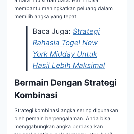
antara intuisi dan data. Hal ini bisa
membantu meningkatkan peluang dalam
memilih angka yang tepat.
Baca Juga:
Strategi
Rahasia Togel New
York Midday Untuk
Hasil Lebih Maksimal
Bermain Dengan Strategi
Kombinasi
Strategi kombinasi angka sering digunakan
oleh pemain berpengalaman. Anda bisa
menggabungkan angka berdasarkan