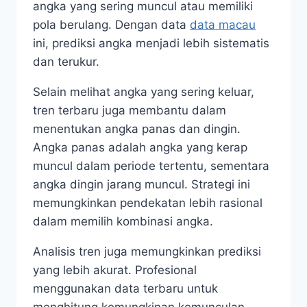
angka yang sering muncul atau memiliki
pola berulang. Dengan data
data macau
ini, prediksi angka menjadi lebih sistematis
dan terukur.
Selain melihat angka yang sering keluar,
tren terbaru juga membantu dalam
menentukan angka panas dan dingin.
Angka panas adalah angka yang kerap
muncul dalam periode tertentu, sementara
angka dingin jarang muncul. Strategi ini
memungkinkan pendekatan lebih rasional
dalam memilih kombinasi angka.
Analisis tren juga memungkinkan prediksi
yang lebih akurat. Profesional
menggunakan data terbaru untuk