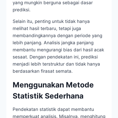
yang mungkin berguna sebagai dasar
prediksi.
Selain itu, penting untuk tidak hanya
melihat hasil terbaru, tetapi juga
membandingkannya dengan periode yang
lebih panjang. Analisis jangka panjang
membantu mengurangi bias dari hasil acak
sesaat. Dengan pendekatan ini, prediksi
menjadi lebih terstruktur dan tidak hanya
berdasarkan firasat semata.
Menggunakan Metode
Statistik Sederhana
Pendekatan statistik dapat membantu
memperkuat analisis. Misalnya, menghitung