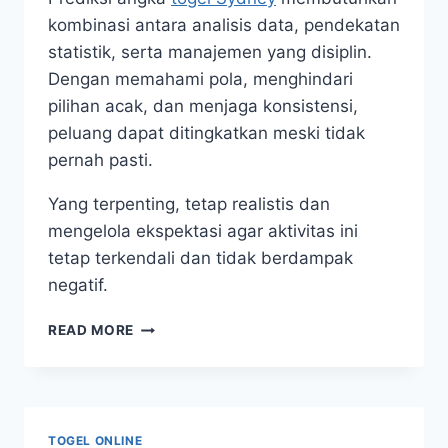
kombinasi antara analisis data, pendekatan
statistik, serta manajemen yang disiplin.
Dengan memahami pola, menghindari
pilihan acak, dan menjaga konsistensi,
peluang dapat ditingkatkan meski tidak
pernah pasti.
Yang terpenting, tetap realistis dan
mengelola ekspektasi agar aktivitas ini
tetap terkendali dan tidak berdampak
negatif.
STRATEGI
READ MORE
AMPUH
PREDIKSI
TOGEL
SYDNEY
ANTI
TOGEL ONLINE