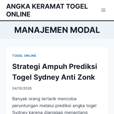
Skip
ANGKA KERAMAT TOGEL
to
ONLINE
content
MANAJEMEN MODAL
TOGEL ONLINE
Strategi Ampuh Prediksi
Togel Sydney Anti Zonk
04/10/2026
Banyak orang tertarik mencoba
peruntungan melalui prediksi angka togel
Sydney karena dianggap menantang