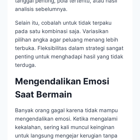
tanggal penting, pola tertentu, atau hasil
analisis sebelumnya.
Selain itu, cobalah untuk tidak terpaku
pada satu kombinasi saja. Variasikan
pilihan angka agar peluang menang lebih
terbuka. Fleksibilitas dalam strategi sangat
penting untuk menghadapi hasil yang tidak
terduga.
Mengendalikan Emosi
Saat Bermain
Banyak orang gagal karena tidak mampu
mengendalikan emosi. Ketika mengalami
kekalahan, sering kali muncul keinginan
untuk langsung mengejar kerugian tanpa