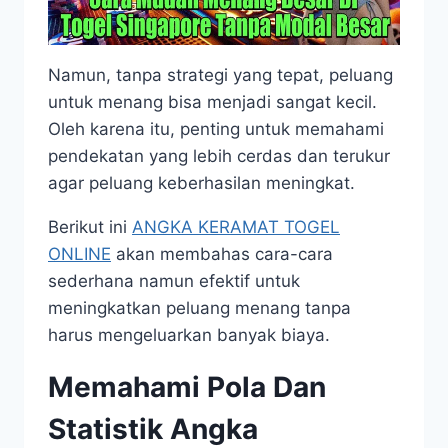
Namun, tanpa strategi yang tepat, peluang
untuk menang bisa menjadi sangat kecil.
Oleh karena itu, penting untuk memahami
pendekatan yang lebih cerdas dan terukur
agar peluang keberhasilan meningkat.
Berikut ini
ANGKA KERAMAT TOGEL
ONLINE
akan membahas cara-cara
sederhana namun efektif untuk
meningkatkan peluang menang tanpa
harus mengeluarkan banyak biaya.
Memahami Pola Dan
Statistik Angka