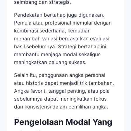
seimbang dan strategis.
Pendekatan bertahap juga digunakan.
Pemula atau profesional memulai dengan
kombinasi sederhana, kemudian
menambah variasi berdasarkan evaluasi
hasil sebelumnya. Strategi bertahap ini
membantu menjaga modal sekaligus
meningkatkan peluang sukses.
Selain itu, penggunaan angka personal
atau historis dapat menjadi trik tambahan.
Angka favorit, tanggal penting, atau pola
sebelumnya dapat meningkatkan fokus
dan konsistensi dalam pemilihan angka.
Pengelolaan Modal Yang