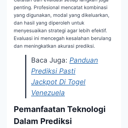
penting. Profesional mencatat kombinasi
yang digunakan, modal yang dikeluarkan,
dan hasil yang diperoleh untuk
menyesuaikan strategi agar lebih efektif.
Evaluasi ini mencegah kesalahan berulang
dan meningkatkan akurasi prediksi.
Baca Juga:
Panduan
Prediksi Pasti
Jackpot Di Togel
Venezuela
Pemanfaatan Teknologi
Dalam Prediksi