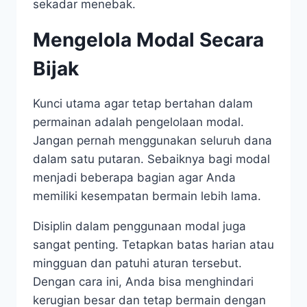
sekadar menebak.
Mengelola Modal Secara
Bijak
Kunci utama agar tetap bertahan dalam
permainan adalah pengelolaan modal.
Jangan pernah menggunakan seluruh dana
dalam satu putaran. Sebaiknya bagi modal
menjadi beberapa bagian agar Anda
memiliki kesempatan bermain lebih lama.
Disiplin dalam penggunaan modal juga
sangat penting. Tetapkan batas harian atau
mingguan dan patuhi aturan tersebut.
Dengan cara ini, Anda bisa menghindari
kerugian besar dan tetap bermain dengan