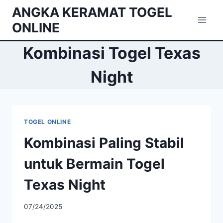
Skip
ANGKA KERAMAT TOGEL
to
ONLINE
content
Kombinasi Togel Texas
Night
TOGEL ONLINE
Kombinasi Paling Stabil
untuk Bermain Togel
Texas Night
07/24/2025