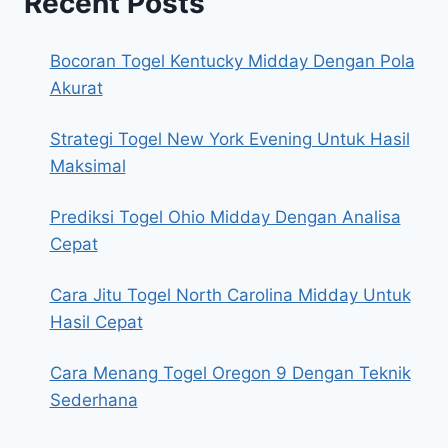
Recent Posts
Bocoran Togel Kentucky Midday Dengan Pola
Akurat
Strategi Togel New York Evening Untuk Hasil
Maksimal
Prediksi Togel Ohio Midday Dengan Analisa
Cepat
Cara Jitu Togel North Carolina Midday Untuk
Hasil Cepat
Cara Menang Togel Oregon 9 Dengan Teknik
Sederhana