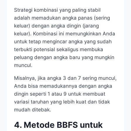
Strategi kombinasi yang paling stabil
adalah memadukan angka panas (sering
keluar) dengan angka dingin (jarang
keluar). Kombinasi ini memungkinkan Anda
untuk tetap mengincar angka yang sudah
terbukti potensial sekaligus membuka
peluang dengan angka baru yang mungkin
muncul.
Misalnya, jika angka 3 dan 7 sering muncul,
Anda bisa memadukannya dengan angka
dingin seperti 1 atau 9 untuk membuat
variasi taruhan yang lebih kuat dan tidak
mudah ditebak.
4. Metode BBFS untuk