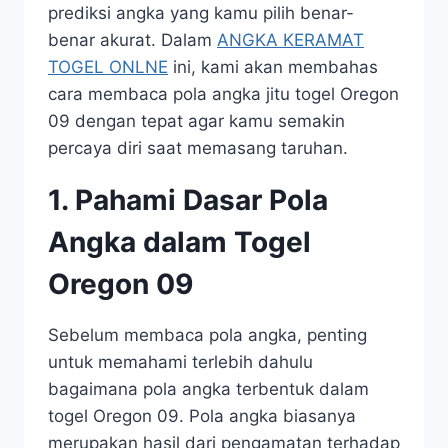
prediksi angka yang kamu pilih benar-
benar akurat. Dalam
ANGKA KERAMAT
TOGEL ONLNE
ini, kami akan membahas
cara membaca pola angka jitu togel Oregon
09 dengan tepat agar kamu semakin
percaya diri saat memasang taruhan.
1. Pahami Dasar Pola
Angka dalam Togel
Oregon 09
Sebelum membaca pola angka, penting
untuk memahami terlebih dahulu
bagaimana pola angka terbentuk dalam
togel Oregon 09. Pola angka biasanya
merupakan hasil dari pengamatan terhadap