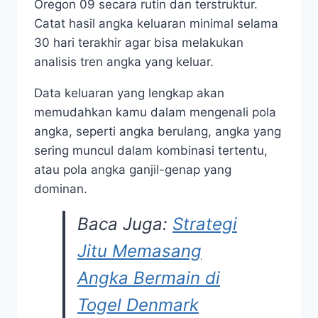
Oregon 09 secara rutin dan terstruktur.
Catat hasil angka keluaran minimal selama
30 hari terakhir agar bisa melakukan
analisis tren angka yang keluar.
Data keluaran yang lengkap akan
memudahkan kamu dalam mengenali pola
angka, seperti angka berulang, angka yang
sering muncul dalam kombinasi tertentu,
atau pola angka ganjil-genap yang
dominan.
Baca Juga:
Strategi
Jitu Memasang
Angka Bermain di
Togel Denmark