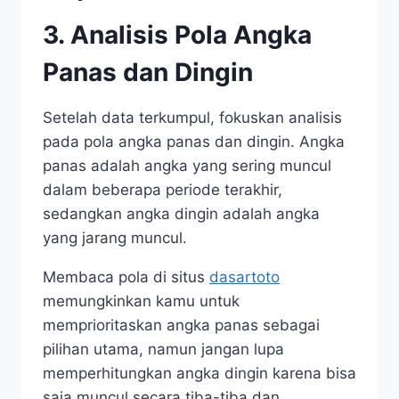
3. Analisis Pola Angka
Panas dan Dingin
Setelah data terkumpul, fokuskan analisis
pada pola angka panas dan dingin. Angka
panas adalah angka yang sering muncul
dalam beberapa periode terakhir,
sedangkan angka dingin adalah angka
yang jarang muncul.
Membaca pola di situs
dasartoto
memungkinkan kamu untuk
memprioritaskan angka panas sebagai
pilihan utama, namun jangan lupa
memperhitungkan angka dingin karena bisa
saja muncul secara tiba-tiba dan