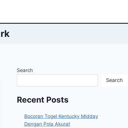
rk
Search
Search
Recent Posts
Bocoran Togel Kentucky Midday
Dengan Pola Akurat