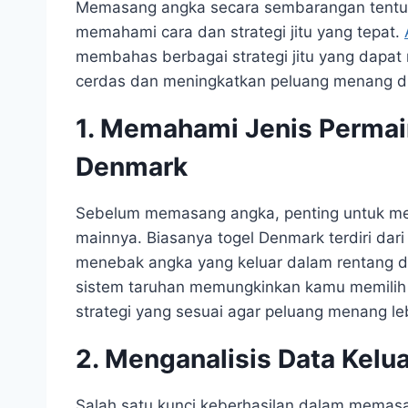
Memasang angka secara sembarangan tentu tid
memahami cara dan strategi jitu yang tepat.
membahas berbagai strategi jitu yang dap
cerdas dan meningkatkan peluang menang di
1. Memahami Jenis Permai
Denmark
Sebelum memasang angka, penting untuk me
mainnya. Biasanya togel Denmark terdiri da
menebak angka yang keluar dalam rentang dig
sistem taruhan memungkinkan kamu memilih
strategi yang sesuai agar peluang menang le
2. Menganalisis Data Kelu
Salah satu kunci keberhasilan dalam memasa