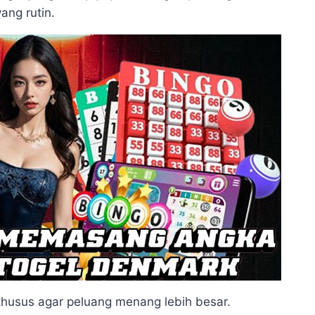
ng rutin.
husus agar peluang menang lebih besar.