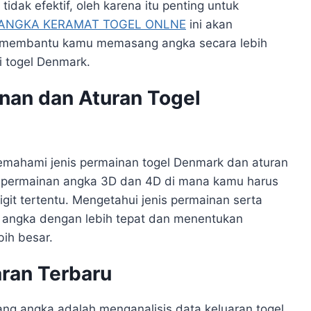
ak efektif, oleh karena itu penting untuk
ANGKA KERAMAT TOGEL ONLNE
ini akan
at membantu kamu memasang angka secara lebih
 togel Denmark.
nan dan Aturan Togel
mahami jenis permainan togel Denmark dan aturan
ri permainan angka 3D dan 4D di mana kamu harus
it tertentu. Mengetahui jenis permainan serta
 angka dengan lebih tepat dan menentukan
bih besar.
aran Terbaru
ng angka adalah menganalisis data keluaran togel