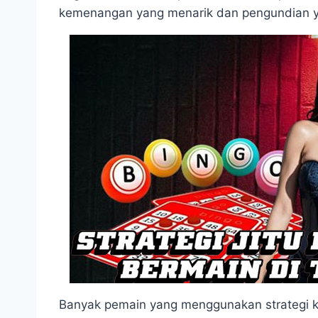
kemenangan yang menarik dan pengundian ya
Banyak pemain yang menggunakan strategi k