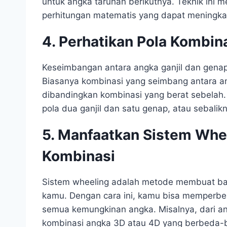
untuk angka taruhan berikutnya. Teknik in
perhitungan matematis yang dapat meningka
4. Perhatikan Pola Kombin
Keseimbangan antara angka ganjil dan genap
Biasanya kombinasi yang seimbang antara ang
dibandingkan kombinasi yang berat sebela
pola dua ganjil dan satu genap, atau sebalik
5. Manfaatkan Sistem Wh
Kombinasi
Sistem wheeling adalah metode membuat ban
kamu. Dengan cara ini, kamu bisa memperb
semua kemungkinan angka. Misalnya, dari an
kombinasi angka 3D atau 4D yang berbeda