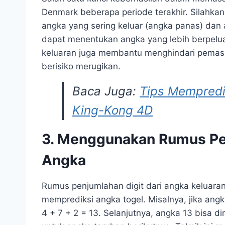
Denmark beberapa periode terakhir. Silahka
angka yang sering keluar (angka panas) dan
dapat menentukan angka yang lebih berpeluan
keluaran juga membantu menghindari pemas
berisiko merugikan.
Baca Juga:
Tips Mempredi
King-Kong 4D
3. Menggunakan Rumus Pe
Angka
Rumus penjumlahan digit dari angka keluara
memprediksi angka togel. Misalnya, jika an
4 + 7 + 2 = 13. Selanjutnya, angka 13 bisa di