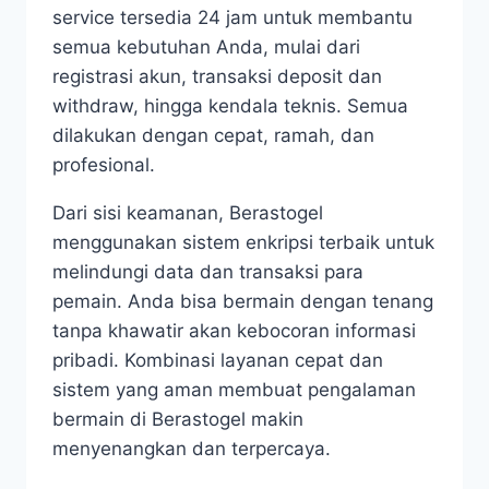
service tersedia 24 jam untuk membantu
semua kebutuhan Anda, mulai dari
registrasi akun, transaksi deposit dan
withdraw, hingga kendala teknis. Semua
dilakukan dengan cepat, ramah, dan
profesional.
Dari sisi keamanan, Berastogel
menggunakan sistem enkripsi terbaik untuk
melindungi data dan transaksi para
pemain. Anda bisa bermain dengan tenang
tanpa khawatir akan kebocoran informasi
pribadi. Kombinasi layanan cepat dan
sistem yang aman membuat pengalaman
bermain di Berastogel makin
menyenangkan dan terpercaya.