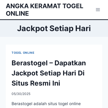
Skip
ANGKA KERAMAT TOGEL
to
ONLINE
content
Jackpot Setiap Hari
TOGEL ONLINE
Berastogel – Dapatkan
Jackpot Setiap Hari Di
Situs Resmi Ini
05/30/2025
Berastogel adalah situs togel online