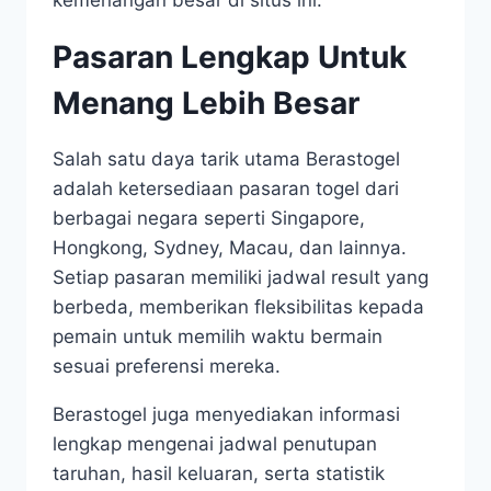
kemenangan besar di situs ini.
Pasaran Lengkap Untuk
Menang Lebih Besar
Salah satu daya tarik utama Berastogel
adalah ketersediaan pasaran togel dari
berbagai negara seperti Singapore,
Hongkong, Sydney, Macau, dan lainnya.
Setiap pasaran memiliki jadwal result yang
berbeda, memberikan fleksibilitas kepada
pemain untuk memilih waktu bermain
sesuai preferensi mereka.
Berastogel juga menyediakan informasi
lengkap mengenai jadwal penutupan
taruhan, hasil keluaran, serta statistik