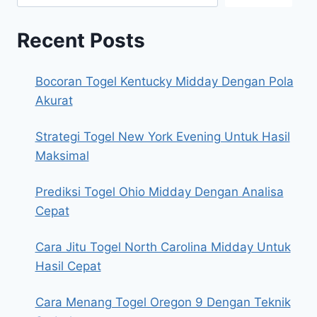
DI
SITUS
RESMI
Recent Posts
INI
Bocoran Togel Kentucky Midday Dengan Pola
Akurat
Strategi Togel New York Evening Untuk Hasil
Maksimal
Prediksi Togel Ohio Midday Dengan Analisa
Cepat
Cara Jitu Togel North Carolina Midday Untuk
Hasil Cepat
Cara Menang Togel Oregon 9 Dengan Teknik