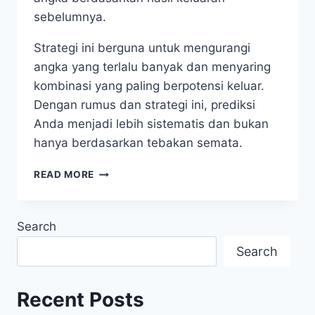
sebelumnya.
Strategi ini berguna untuk mengurangi
angka yang terlalu banyak dan menyaring
kombinasi yang paling berpotensi keluar.
Dengan rumus dan strategi ini, prediksi
Anda menjadi lebih sistematis dan bukan
hanya berdasarkan tebakan semata.
RAHASIA
READ MORE
KOMBINASI
ANGKA
TOGEL
Search
LIECHTENSTEIN
PALING
Search
SERING
KELUAR
Recent Posts