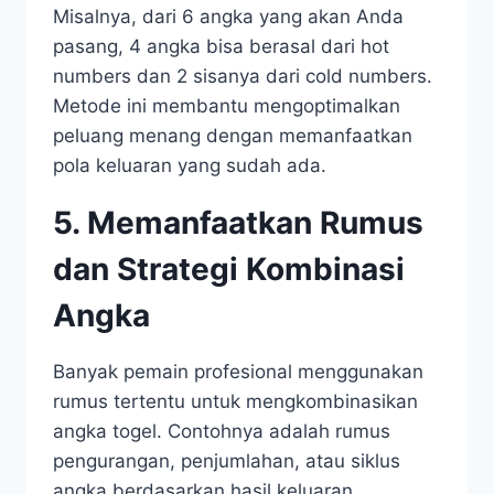
Misalnya, dari 6 angka yang akan Anda
pasang, 4 angka bisa berasal dari hot
numbers dan 2 sisanya dari cold numbers.
Metode ini membantu mengoptimalkan
peluang menang dengan memanfaatkan
pola keluaran yang sudah ada.
5. Memanfaatkan Rumus
dan Strategi Kombinasi
Angka
Banyak pemain profesional menggunakan
rumus tertentu untuk mengkombinasikan
angka togel. Contohnya adalah rumus
pengurangan, penjumlahan, atau siklus
angka berdasarkan hasil keluaran