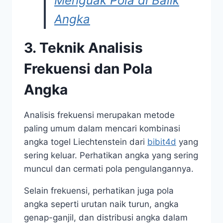
Menguak Pola di Balik
Angka
3. Teknik Analisis
Frekuensi dan Pola
Angka
Analisis frekuensi merupakan metode
paling umum dalam mencari kombinasi
angka togel Liechtenstein dari
bibit4d
yang
sering keluar. Perhatikan angka yang sering
muncul dan cermati pola pengulangannya.
Selain frekuensi, perhatikan juga pola
angka seperti urutan naik turun, angka
genap-ganjil, dan distribusi angka dalam