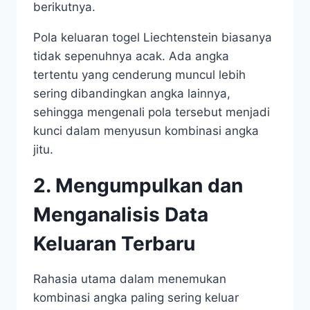
berikutnya.
Pola keluaran togel Liechtenstein biasanya
tidak sepenuhnya acak. Ada angka
tertentu yang cenderung muncul lebih
sering dibandingkan angka lainnya,
sehingga mengenali pola tersebut menjadi
kunci dalam menyusun kombinasi angka
jitu.
2. Mengumpulkan dan
Menganalisis Data
Keluaran Terbaru
Rahasia utama dalam menemukan
kombinasi angka paling sering keluar