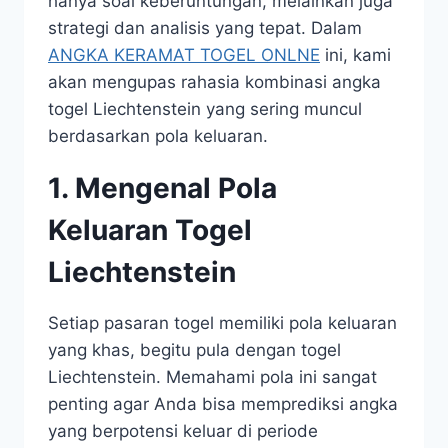
hanya soal keberuntungan, melainkan juga
strategi dan analisis yang tepat. Dalam
ANGKA KERAMAT TOGEL ONLNE
ini, kami
akan mengupas rahasia kombinasi angka
togel Liechtenstein yang sering muncul
berdasarkan pola keluaran.
1. Mengenal Pola
Keluaran Togel
Liechtenstein
Setiap pasaran togel memiliki pola keluaran
yang khas, begitu pula dengan togel
Liechtenstein. Memahami pola ini sangat
penting agar Anda bisa memprediksi angka
yang berpotensi keluar di periode