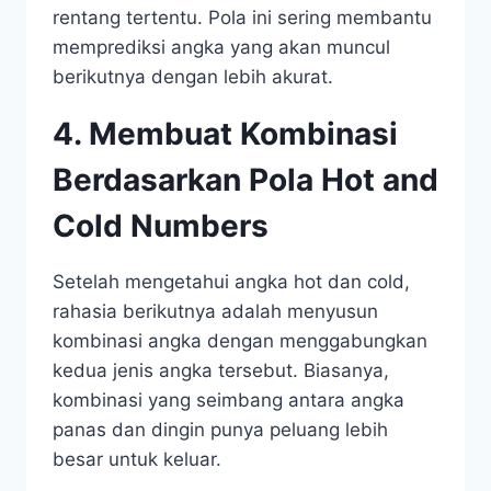
rentang tertentu. Pola ini sering membantu
memprediksi angka yang akan muncul
berikutnya dengan lebih akurat.
4. Membuat Kombinasi
Berdasarkan Pola Hot and
Cold Numbers
Setelah mengetahui angka hot dan cold,
rahasia berikutnya adalah menyusun
kombinasi angka dengan menggabungkan
kedua jenis angka tersebut. Biasanya,
kombinasi yang seimbang antara angka
panas dan dingin punya peluang lebih
besar untuk keluar.