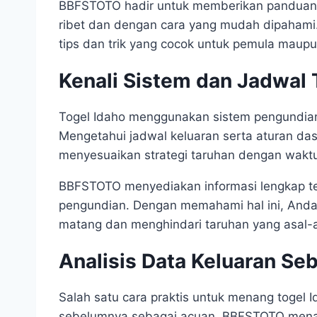
BBFSTOTO hadir untuk memberikan panduan 
ribet dan dengan cara yang mudah dipahami
tips dan trik yang cocok untuk pemula mau
Kenali Sistem dan Jadwal 
Togel Idaho menggunakan sistem pengundian 
Mengetahui jadwal keluaran serta aturan da
menyesuaikan strategi taruhan dengan wakt
BBFSTOTO menyediakan informasi lengkap tent
pengundian. Dengan memahami hal ini, Anda
matang dan menghindari taruhan yang asal-a
Analisis Data Keluaran S
Salah satu cara praktis untuk menang togel
sebelumnya sebagai acuan. BBFSTOTO menaw