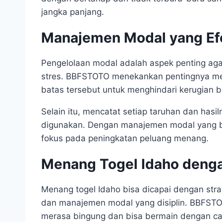
jangka panjang.
Manajemen Modal yang Efek
Pengelolaan modal adalah aspek penting agar
stres. BBFSTOTO menekankan pentingnya me
batas tersebut untuk menghindari kerugian b
Selain itu, mencatat setiap taruhan dan has
digunakan. Dengan manajemen modal yang ba
fokus pada peningkatan peluang menang.
Menang Togel Idaho denga
Menang togel Idaho bisa dicapai dengan strate
dan manajemen modal yang disiplin. BBFST
merasa bingung dan bisa bermain dengan cara