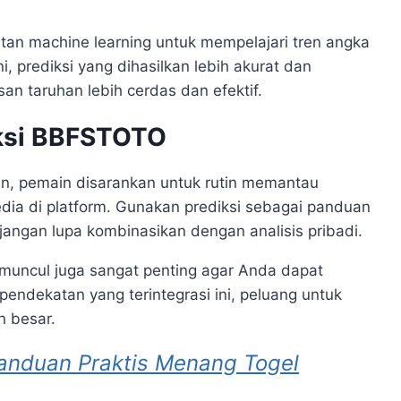
an machine learning untuk mempelajari tren angka
, prediksi yang dihasilkan lebih akurat dan
 taruhan lebih cerdas dan efektif.
ksi BBFSTOTO
n, pemain disarankan untuk rutin memantau
edia di platform. Gunakan prediksi sebagai panduan
angan lupa kombinasikan dengan analisis pribadi.
 muncul juga sangat penting agar Anda dapat
pendekatan yang terintegrasi ini, peluang untuk
n besar.
nduan Praktis Menang Togel