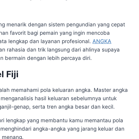
ng menarik dengan sistem pengundian yang cepat
han favorit bagi pemain yang ingin mencoba
ata lengkap dan layanan profesional.
ANGKA
n rahasia dan trik langsung dari ahlinya supaya
 bermain dengan lebih percaya diri.
 Fiji
adalah memahami pola keluaran angka. Master angka
menganalisis hasil keluaran sebelumnya untuk
njil-genap, serta tren angka besar dan kecil.
istori lengkap yang membantu kamu memantau pola
 menghindari angka-angka yang jarang keluar dan
i menang.