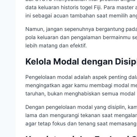
data keluaran historis togel Fiji. Para mas
ini sebagai acuan tambahan saat memilih an
Namun, jangan sepenuhnya bergantung pada p
pola keluaran dan pengalaman bermainmu sen
lebih matang dan efektif.
Kelola Modal dengan Disip
Pengelolaan modal adalah aspek penting dal
mengingatkan agar kamu membagi modal menj
taruhan, bukan menghabiskan semua modal s
Dengan pengelolaan modal yang disiplin, ka
lama dan mengurangi tekanan saat mengalam
agar tetap fokus dan tenang saat memasang