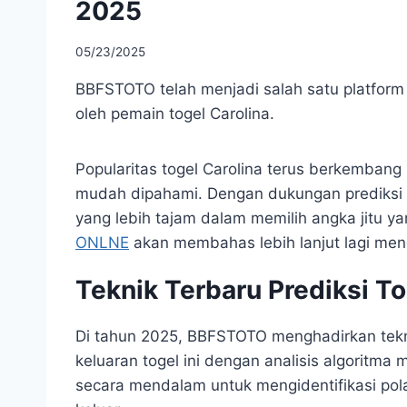
2025
05/23/2025
BBFSTOTO telah menjadi salah satu platform 
oleh pemain togel Carolina.
Popularitas togel Carolina terus berkembang
mudah dipahami. Dengan dukungan prediksi 
yang lebih tajam dalam memilih angka jitu 
ONLNE
akan membahas lebih lanjut lagi meng
Teknik Terbaru Prediksi T
Di tahun 2025, BBFSTOTO menghadirkan tekni
keluaran togel ini dengan analisis algoritma 
secara mendalam untuk mengidentifikasi pol