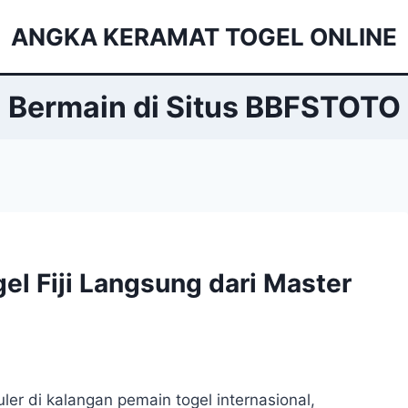
ANGKA KERAMAT TOGEL ONLINE
Bermain di Situs BBFSTOTO
l Fiji Langsung dari Master
uler di kalangan pemain togel internasional,