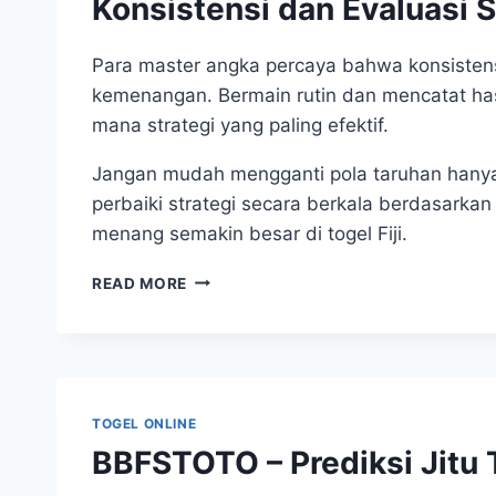
Konsistensi dan Evaluasi S
Para master angka percaya bahwa konsisten
kemenangan. Bermain rutin dan mencatat h
mana strategi yang paling efektif.
Jangan mudah mengganti pola taruhan hanya
perbaiki strategi secara berkala berdasark
menang semakin besar di togel Fiji.
BBFSTOTO
READ MORE
–
TIPS
MAIN
TOGEL
FIJI
LANGSUNG
TOGEL ONLINE
DARI
BBFSTOTO – Prediksi Jitu 
MASTER
ANGKA