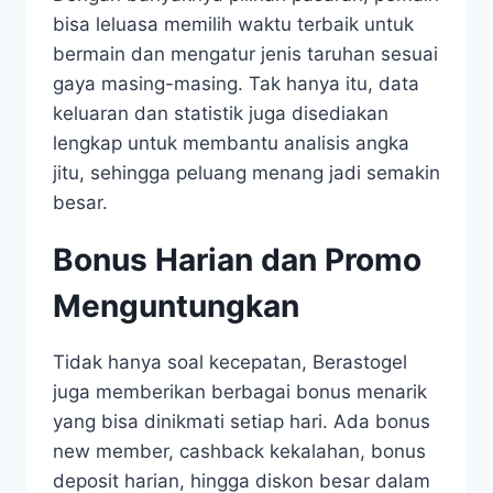
bisa leluasa memilih waktu terbaik untuk
bermain dan mengatur jenis taruhan sesuai
gaya masing-masing. Tak hanya itu, data
keluaran dan statistik juga disediakan
lengkap untuk membantu analisis angka
jitu, sehingga peluang menang jadi semakin
besar.
Bonus Harian dan Promo
Menguntungkan
Tidak hanya soal kecepatan, Berastogel
juga memberikan berbagai bonus menarik
yang bisa dinikmati setiap hari. Ada bonus
new member, cashback kekalahan, bonus
deposit harian, hingga diskon besar dalam