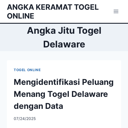
Skip
ANGKA KERAMAT TOGEL
to
ONLINE
content
Angka Jitu Togel
Delaware
TOGEL ONLINE
Mengidentifikasi Peluang
Menang Togel Delaware
dengan Data
07/24/2025