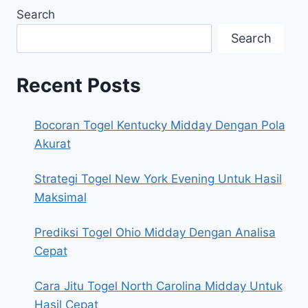
TOGEL
Search
DELAWARE
DENGAN
Search
DATA
Recent Posts
Bocoran Togel Kentucky Midday Dengan Pola
Akurat
Strategi Togel New York Evening Untuk Hasil
Maksimal
Prediksi Togel Ohio Midday Dengan Analisa
Cepat
Cara Jitu Togel North Carolina Midday Untuk
Hasil Cepat