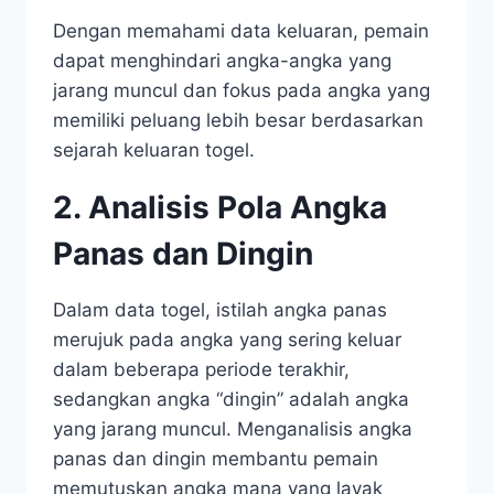
Dengan memahami data keluaran, pemain
dapat menghindari angka-angka yang
jarang muncul dan fokus pada angka yang
memiliki peluang lebih besar berdasarkan
sejarah keluaran togel.
2. Analisis Pola Angka
Panas dan Dingin
Dalam data togel, istilah angka panas
merujuk pada angka yang sering keluar
dalam beberapa periode terakhir,
sedangkan angka “dingin” adalah angka
yang jarang muncul. Menganalisis angka
panas dan dingin membantu pemain
memutuskan angka mana yang layak