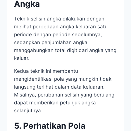
Angka
Teknik selisih angka dilakukan dengan
melihat perbedaan angka keluaran satu
periode dengan periode sebelumnya,
sedangkan penjumlahan angka
menggabungkan total digit dari angka yang
keluar.
Kedua teknik ini membantu
mengidentifikasi pola yang mungkin tidak
langsung terlihat dalam data keluaran.
Misalnya, perubahan selisih yang berulang
dapat memberikan petunjuk angka
selanjutnya.
5. Perhatikan Pola