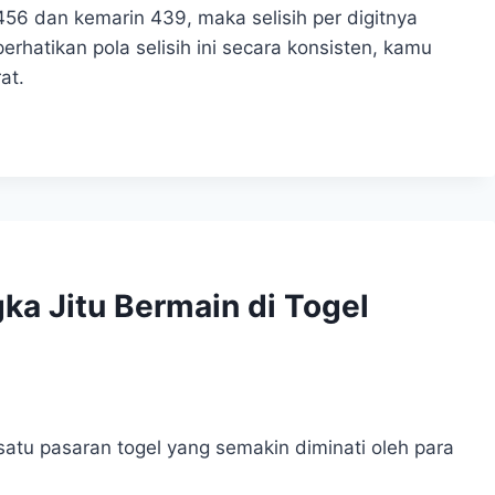
 456 dan kemarin 439, maka selisih per digitnya
hatikan pola selisih ini secara konsisten, kamu
at.
ka Jitu Bermain di Togel
satu pasaran togel yang semakin diminati oleh para