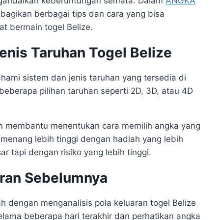
engandalkan keberuntungan semata. Dalam
ANGKA
bagikan berbagai tips dan cara yang bisa
t bermain togel Belize.
nis Taruhan Togel Belize
ami sistem dan jenis taruhan yang tersedia di
 beberapa pilihan taruhan seperti 2D, 3D, atau 4D
an membantu menentukan cara memilih angka yang
 menang lebih tinggi dengan hadiah yang lebih
 tapi dengan risiko yang lebih tinggi.
aran Sebelumnya
h dengan menganalisis pola keluaran togel Belize
elama beberapa hari terakhir dan perhatikan angka