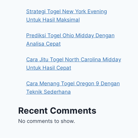
Strategi Togel New York Evening
Untuk Hasil Maksimal
Prediksi Togel Ohio Midday Dengan
Analisa Cepat
Cara Jitu Togel North Carolina Midday
Untuk Hasil Cepat
Cara Menang Togel Oregon 9 Dengan
Teknik Sederhana
Recent Comments
No comments to show.