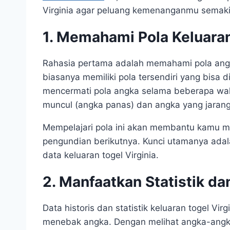
Virginia agar peluang kemenanganmu semaki
1. Memahami Pola Keluaran
Rahasia pertama adalah memahami pola angka 
biasanya memiliki pola tersendiri yang bisa 
mencermati pola angka selama beberapa wak
muncul (angka panas) dan angka yang jarang 
Mempelajari pola ini akan membantu kamu me
pengundian berikutnya. Kunci utamanya adal
data keluaran togel Virginia.
2. Manfaatkan Statistik da
Data historis dan statistik keluaran togel Vi
menebak angka. Dengan melihat angka-angka