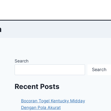
a
Search
Search
Recent Posts
Bocoran Togel Kentucky Midday
Dengan Pola Akurat