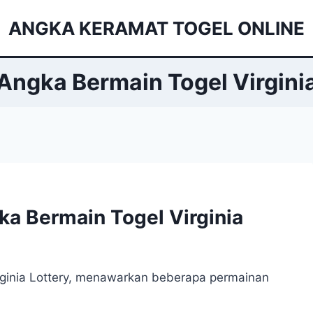
ANGKA KERAMAT TOGEL ONLINE
Angka Bermain Togel Virgini
a Bermain Togel Virginia
irginia Lottery, menawarkan beberapa permainan